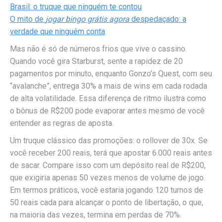
Brasil: o truque que ninguém te contou
O mito de
jogar bingo grátis agora
despedaçado: a
verdade que ninguém conta
Mas não é só de números frios que vive o cassino.
Quando você gira Starburst, sente a rapidez de 20
pagamentos por minuto, enquanto Gonzo’s Quest, com seu
“avalanche”, entrega 30% a mais de wins em cada rodada
de alta volatilidade. Essa diferença de ritmo ilustra como
o bônus de R$200 pode evaporar antes mesmo de você
entender as regras de aposta.
Um truque clássico das promoções: o rollover de 30x. Se
você receber 200 reais, terá que apostar 6.000 reais antes
de sacar. Compare isso com um depósito real de R$200,
que exigiria apenas 50 vezes menos de volume de jogo.
Em termos práticos, você estaria jogando 120 turnos de
50 reais cada para alcançar o ponto de libertação, o que,
na maioria das vezes, termina em perdas de 70%.