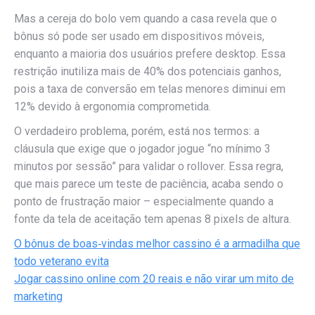
Mas a cereja do bolo vem quando a casa revela que o
bônus só pode ser usado em dispositivos móveis,
enquanto a maioria dos usuários prefere desktop. Essa
restrição inutiliza mais de 40% dos potenciais ganhos,
pois a taxa de conversão em telas menores diminui em
12% devido à ergonomia comprometida.
O verdadeiro problema, porém, está nos termos: a
cláusula que exige que o jogador jogue “no mínimo 3
minutos por sessão” para validar o rollover. Essa regra,
que mais parece um teste de paciência, acaba sendo o
ponto de frustração maior – especialmente quando a
fonte da tela de aceitação tem apenas 8 pixels de altura.
O bônus de boas‑vindas melhor cassino é a armadilha que
todo veterano evita
Jogar cassino online com 20 reais e não virar um mito de
marketing