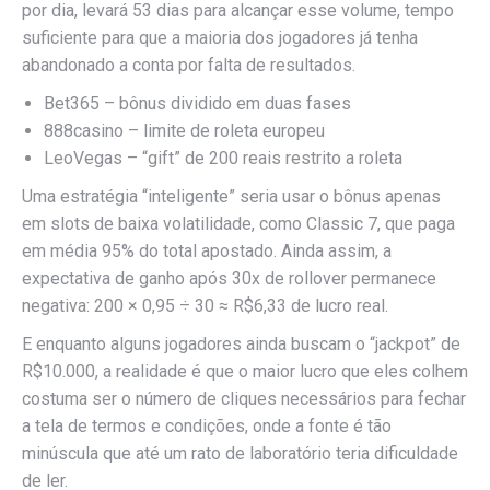
por dia, levará 53 dias para alcançar esse volume, tempo
suficiente para que a maioria dos jogadores já tenha
abandonado a conta por falta de resultados.
Bet365 – bônus dividido em duas fases
888casino – limite de roleta europeu
LeoVegas – “gift” de 200 reais restrito a roleta
Uma estratégia “inteligente” seria usar o bônus apenas
em slots de baixa volatilidade, como Classic 7, que paga
em média 95% do total apostado. Ainda assim, a
expectativa de ganho após 30x de rollover permanece
negativa: 200 × 0,95 ÷ 30 ≈ R$6,33 de lucro real.
E enquanto alguns jogadores ainda buscam o “jackpot” de
R$10.000, a realidade é que o maior lucro que eles colhem
costuma ser o número de cliques necessários para fechar
a tela de termos e condições, onde a fonte é tão
minúscula que até um rato de laboratório teria dificuldade
de ler.