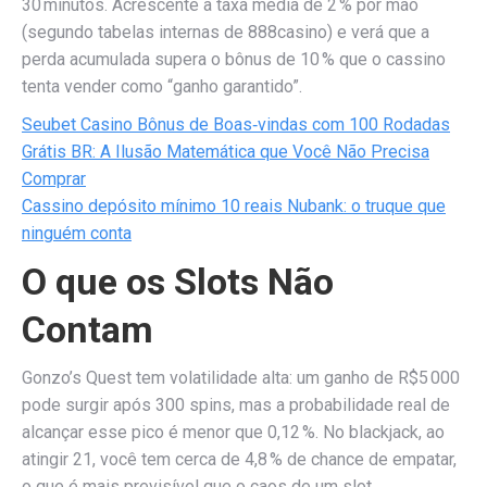
30 minutos. Acrescente a taxa média de 2 % por mão
(segundo tabelas internas de 888casino) e verá que a
perda acumulada supera o bônus de 10 % que o cassino
tenta vender como “ganho garantido”.
Seubet Casino Bônus de Boas‑vindas com 100 Rodadas
Grátis BR: A Ilusão Matemática que Você Não Precisa
Comprar
Cassino depósito mínimo 10 reais Nubank: o truque que
ninguém conta
O que os Slots Não
Contam
Gonzo’s Quest tem volatilidade alta: um ganho de R$5 000
pode surgir após 300 spins, mas a probabilidade real de
alcançar esse pico é menor que 0,12 %. No blackjack, ao
atingir 21, você tem cerca de 4,8 % de chance de empatar,
o que é mais previsível que o caos de um slot.