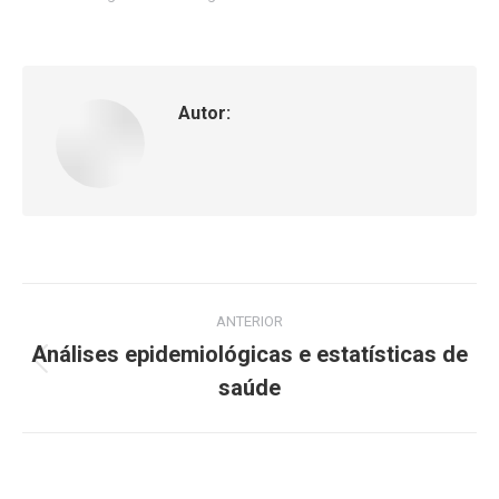
Autor:
ANTERIOR
Análises epidemiológicas e estatísticas de
saúde