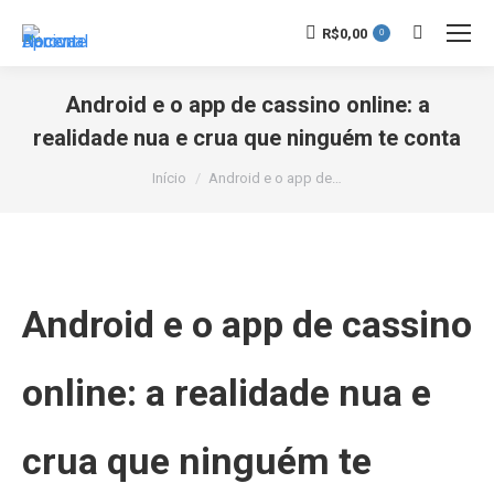
R$
0,00
0
Android e o app de cassino online: a
realidade nua e crua que ninguém te conta
Você está aqui:
Início
Android e o app de…
Android e o app de cassino
online: a realidade nua e
crua que ninguém te