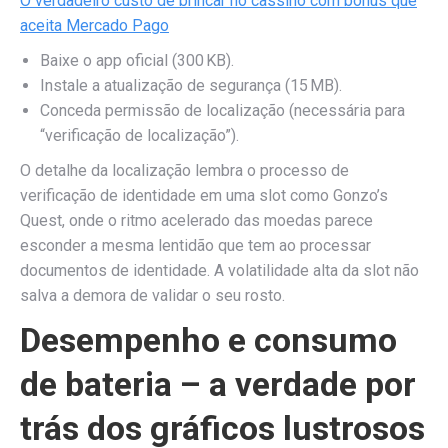
O verdadeiro custo de brincar no cassino com bônus que
aceita Mercado Pago
Baixe o app oficial (300 KB).
Instale a atualização de segurança (15 MB).
Conceda permissão de localização (necessária para
“verificação de localização”).
O detalhe da localização lembra o processo de
verificação de identidade em uma slot como Gonzo’s
Quest, onde o ritmo acelerado das moedas parece
esconder a mesma lentidão que tem ao processar
documentos de identidade. A volatilidade alta da slot não
salva a demora de validar o seu rosto.
Desempenho e consumo
de bateria – a verdade por
trás dos gráficos lustrosos