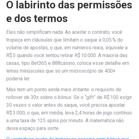
O labirinto das permissões
e dos termos
Eles não simplificam nada. Ao aceitar o contrato, você
tropeça em cláusulas que limitam o saque a 0,05 % do
volume de apostas, o que, em números reais, equivale a
R$ 5 quando você tentou retirar R$ 10.000. A maioria das
casas, tipo Bet365 e 888casino, coloca esse detalhe em
letras minúsculas que só um microscópio de 400×
poderia ler.
Mas tem um ponto ainda mais irritante: o requisito de
rollover de 30x sobre o bônus. Se o “gift” de R$ 100 exigir
30 vezes o valor antes do saque, você precisa apostar
R$ 3.000, o que, em média, leva 2,4 horas de jogo contínuo
a uma taxa de 125 spins por minuto. A matemática não
deixa espaço para sorte.