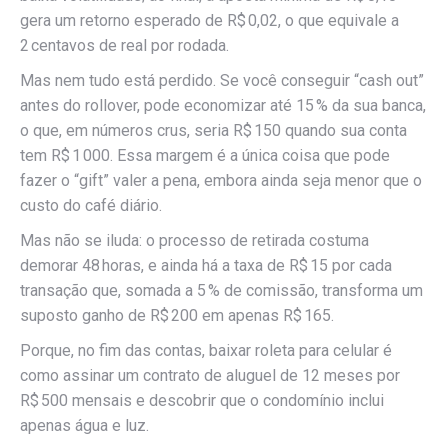
gera um retorno esperado de R$ 0,02, o que equivale a
2 centavos de real por rodada.
Mas nem tudo está perdido. Se você conseguir “cash out”
antes do rollover, pode economizar até 15 % da sua banca,
o que, em números crus, seria R$ 150 quando sua conta
tem R$ 1 000. Essa margem é a única coisa que pode
fazer o “gift” valer a pena, embora ainda seja menor que o
custo do café diário.
Mas não se iluda: o processo de retirada costuma
demorar 48 horas, e ainda há a taxa de R$ 15 por cada
transação que, somada a 5 % de comissão, transforma um
suposto ganho de R$ 200 em apenas R$ 165.
Porque, no fim das contas, baixar roleta para celular é
como assinar um contrato de aluguel de 12 meses por
R$ 500 mensais e descobrir que o condomínio inclui
apenas água e luz.