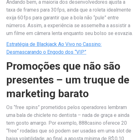
Andando bem, a maioria dos desenvolvedores ajusta a
taxa de frames para 30 fps, ainda que a roleta idealmente
exija 60 fps para garantir que a bola não “pule” entre
números. Assim, a experiência se assemelha a assistir a
um filme em câmera lenta enquanto seu bolso se esvazia.
Estratégia de Blackjack Ao Vivo no Cassino:
Desmascarando o Engodo dos “VIP”
Promoções que não são
presentes – um truque de
marketing barato
Os “free spins” prometidos pelos operadores lembram
uma bala de chiclete no dentista – nada de graça e ainda
tem gosto amargo. Por exemplo, 888casino oferece 20
“free” rodadas que só podem ser usadas em uma slot de
baixa volatilidade; ao final, a aposta mínima de R$ 0,10