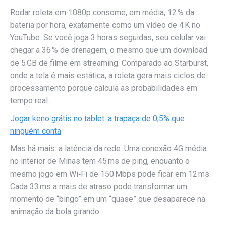
Rodar roleta em 1080p consome, em média, 12 % da
bateria por hora, exatamente como um vídeo de 4 K no
YouTube. Se você joga 3 horas seguidas, seu celular vai
chegar a 36 % de drenagem, o mesmo que um download
de 5 GB de filme em streaming. Comparado ao Starburst,
onde a tela é mais estática, a roleta gera mais ciclos de
processamento porque calcula as probabilidades em
tempo real.
Jogar keno grátis no tablet: a trapaça de 0,5% que
ninguém conta
Mas há mais: a latência da rede. Uma conexão 4G média
no interior de Minas tem 45 ms de ping, enquanto o
mesmo jogo em Wi‑Fi de 150 Mbps pode ficar em 12 ms.
Cada 33 ms a mais de atraso pode transformar um
momento de “bingo” em um “quase” que desaparece na
animação da bola girando.