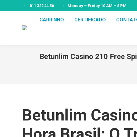
011 322 44 56
Monday – Friday 10 AM – 8 PM
CARRINHO
CERTIFICADO
CONTAT
Betunlim Casino 210 Free Sp
Betunlim Casin
Hora Brasil: O 