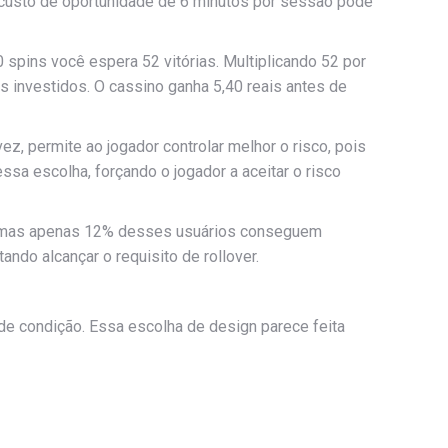
 O custo de oportunidade de 6 minutos por sessão pode
 spins você espera 52 vitórias. Multiplicando 52 por
is investidos. O cassino ganha 5,40 reais antes de
, permite ao jogador controlar melhor o risco, pois
ssa escolha, forçando o jogador a aceitar o risco
es, mas apenas 12% desses usuários conseguem
ando alcançar o requisito de rollover.
 de condição. Essa escolha de design parece feita