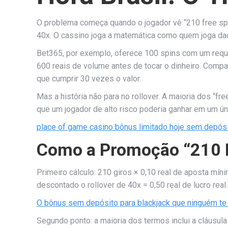
O problema começa quando o jogador vê “210 free spin
40x. O cassino joga a matemática como quem joga dad
Bet365, por exemplo, oferece 100 spins com um requisi
600 reais de volume antes de tocar o dinheiro. Compa
que cumprir 30 vezes o valor.
Mas a história não para no rollover. A maioria dos “f
que um jogador de alto risco poderia ganhar em um úni
place of game casino bônus limitado hoje sem depósit
Como a Promoção “210 F
Primeiro cálculo: 210 giros × 0,10 real de aposta míni
descontado o rollover de 40x = 0,50 real de lucro rea
O bônus sem depósito para blackjack que ninguém te
Segundo ponto: a maioria dos termos inclui a cláusula