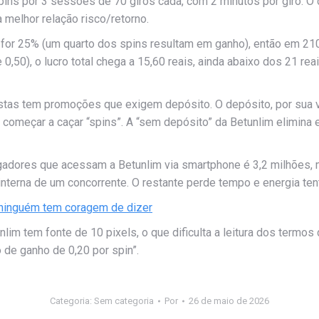
 spins por 3 sessões de 70 giros cada, com 2 minutos por giro.
melhor relação risco/retorno.
s for 25% (um quarto dos spins resultam em ganho), então em 210
0,50), o lucro total chega a 15,60 reais, ainda abaixo dos 21 rea
as tem promoções que exigem depósito. O depósito, por sua vez
começar a caçar “spins”. A “sem depósito” da Betunlim elimina e
 jogadores que acessam a Betunlim via smartphone é 3,2 milhõ
interna de um concorrente. O restante perde tempo e energia tent
e ninguém tem coragem de dizer
lim tem fonte de 10 pixels, o que dificulta a leitura dos termos
 de ganho de 0,20 por spin”.
Categoria: Sem categoria
Por
26 de maio de 2026