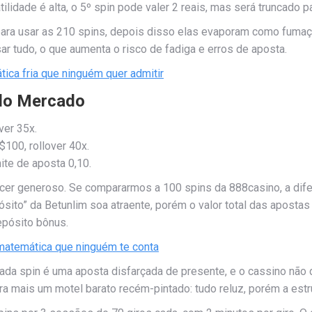
lidade é alta, o 5º spin pode valer 2 reais, mas será truncado pa
 para usar as 210 spins, depois disso elas evaporam como fumaça
 tudo, o que aumenta o risco de fadiga e erros de aposta.
ica fria que ninguém quer admitir
do Mercado
ver 35x.
100, rollover 40x.
ite de aposta 0,10.
recer generoso. Se compararmos a 100 spins da 888casino, a dif
ito” da Betunlim soa atraente, porém o valor total das apostas 
epósito bônus.
 matemática que ninguém te conta
Cada spin é uma aposta disfarçada de presente, e o cassino não dá 
 mais um motel barato recém-pintado: tudo reluz, porém a estr