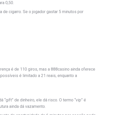
ra 0,50.
 de cigarro. Se o jogador gastar 5 minutos por
erença é de 110 giros, mas a 888casino ainda oferece
possíveis é limitado a 21 reais, enquanto a
“gift” de dinheiro, ele dá risco. O termo “vip” é
utura ainda dá vazamento.