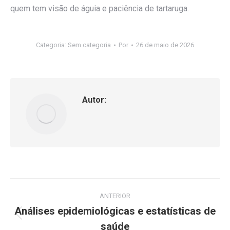
quem tem visão de águia e paciência de tartaruga.
Categoria: Sem categoria
Por
26 de maio de 2026
Autor:
ANTERIOR
Análises epidemiológicas e estatísticas de
saúde