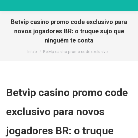
Betvip casino promo code exclusivo para
novos jogadores BR: o truque sujo que
ninguém te conta
Você está aqui:
Início
Betvip casino promo code exclusivo…
Betvip casino promo code
exclusivo para novos
jogadores BR: o truque