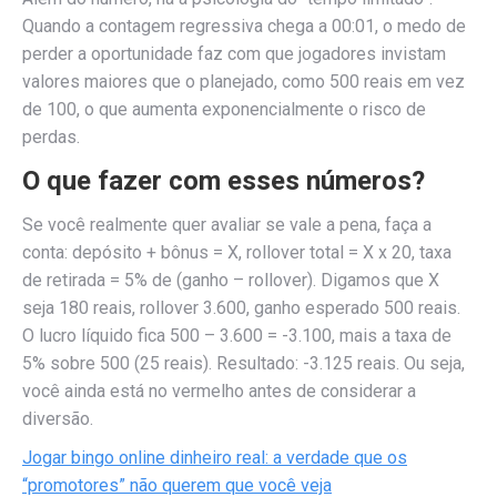
Quando a contagem regressiva chega a 00:01, o medo de
perder a oportunidade faz com que jogadores invistam
valores maiores que o planejado, como 500 reais em vez
de 100, o que aumenta exponencialmente o risco de
perdas.
O que fazer com esses números?
Se você realmente quer avaliar se vale a pena, faça a
conta: depósito + bônus = X, rollover total = X x 20, taxa
de retirada = 5% de (ganho – rollover). Digamos que X
seja 180 reais, rollover 3.600, ganho esperado 500 reais.
O lucro líquido fica 500 – 3.600 = -3.100, mais a taxa de
5% sobre 500 (25 reais). Resultado: -3.125 reais. Ou seja,
você ainda está no vermelho antes de considerar a
diversão.
Jogar bingo online dinheiro real: a verdade que os
“promotores” não querem que você veja