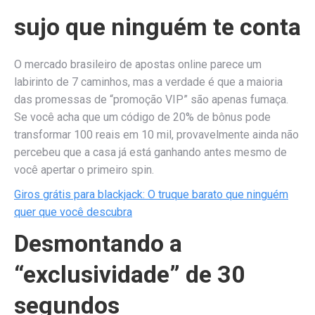
sujo que ninguém te conta
O mercado brasileiro de apostas online parece um
labirinto de 7 caminhos, mas a verdade é que a maioria
das promessas de “promoção VIP” são apenas fumaça.
Se você acha que um código de 20% de bônus pode
transformar 100 reais em 10 mil, provavelmente ainda não
percebeu que a casa já está ganhando antes mesmo de
você apertar o primeiro spin.
Giros grátis para blackjack: O truque barato que ninguém
quer que você descubra
Desmontando a
“exclusividade” de 30
segundos