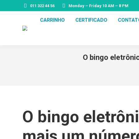
011 322 44 56
Monday – Friday 10 AM – 8 PM
CARRINHO
CERTIFICADO
CONTAT
O bingo eletrôni
O bingo eletrôn
mais um número