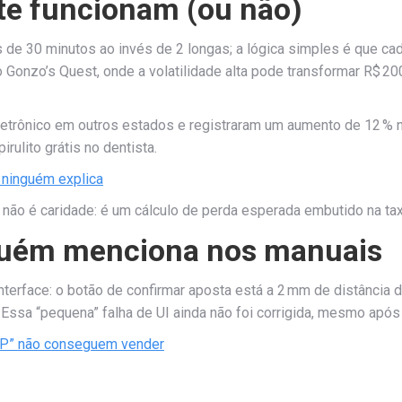
te funcionam (ou não)
de 30 minutos ao invés de 2 longas; a lógica simples é que cad
o Gonzo’s Quest, onde a volatilidade alta pode transformar R$
letrônico em outros estados e registraram um aumento de 12 % 
irulito grátis no dentista.
e ninguém explica
 não é caridade: é um cálculo de perda esperada embutido na tax
guém menciona nos manuais
terface: o botão de confirmar aposta está a 2 mm de distância d
ssa “pequena” falha de UI ainda não foi corrigida, mesmo apó
VIP” não conseguem vender