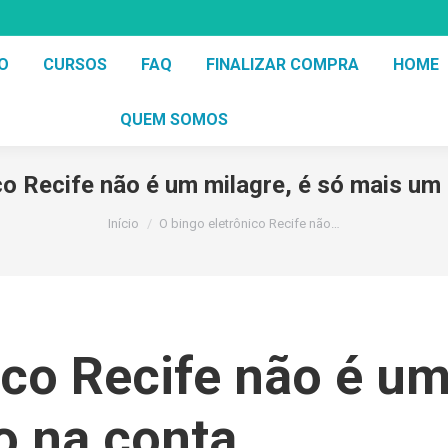
O
CURSOS
FAQ
FINALIZAR COMPRA
HOME
QUEM SOMOS
co Recife não é um milagre, é só mais u
Você está aqui:
Início
O bingo eletrônico Recife não…
ico Recife não é um
 na conta