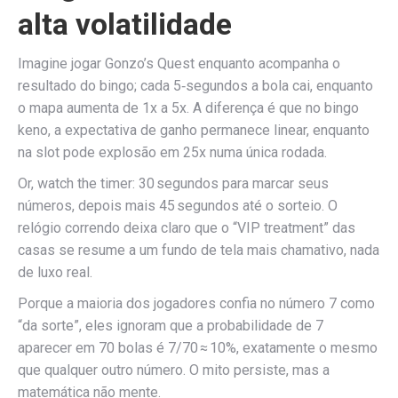
alta volatilidade
Imagine jogar Gonzo’s Quest enquanto acompanha o
resultado do bingo; cada 5‑segundos a bola cai, enquanto
o mapa aumenta de 1x a 5x. A diferença é que no bingo
keno, a expectativa de ganho permanece linear, enquanto
na slot pode explosão em 25x numa única rodada.
Or, watch the timer: 30 segundos para marcar seus
números, depois mais 45 segundos até o sorteio. O
relógio correndo deixa claro que o “VIP treatment” das
casas se resume a um fundo de tela mais chamativo, nada
de luxo real.
Porque a maioria dos jogadores confia no número 7 como
“da sorte”, eles ignoram que a probabilidade de 7
aparecer em 70 bolas é 7/70 ≈ 10%, exatamente o mesmo
que qualquer outro número. O mito persiste, mas a
matemática não mente.