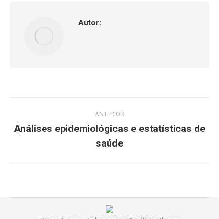
Autor:
ANTERIOR
Análises epidemiológicas e estatísticas de
saúde