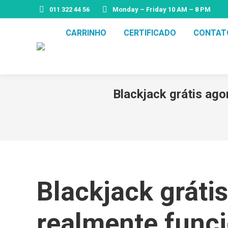
011 322 44 56
Monday – Friday 10 AM – 8 PM
CARRINHO
CERTIFICADO
CONTAT
Blackjack grátis ago
Blackjack gráti
realmente funci