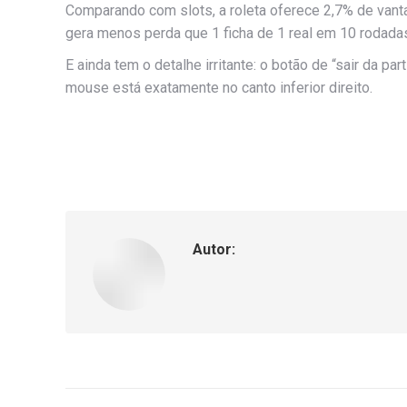
Comparando com slots, a roleta oferece 2,7% de vant
gera menos perda que 1 ficha de 1 real em 10 rodadas
E ainda tem o detalhe irritante: o botão de “sair da p
mouse está exatamente no canto inferior direito.
Autor: