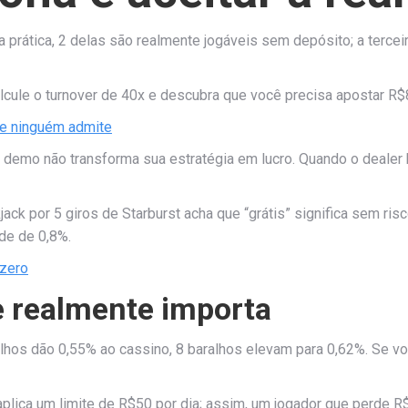
na prática, 2 delas são realmente jogáveis sem depósito; a tercei
le o turnover de 40x e descubra que você precisa apostar R$8.0
ue ninguém admite
do demo não transforma sua estratégia em lucro. Quando o dealer
jack por 5 giros de Starburst acha que “grátis” significa sem ris
de de 0,8%.
 zero
e realmente importa
hos dão 0,55% ao cassino, 8 baralhos elevam para 0,62%. Se vo
lica um limite de R$50 por dia; assim, um jogador que perde 