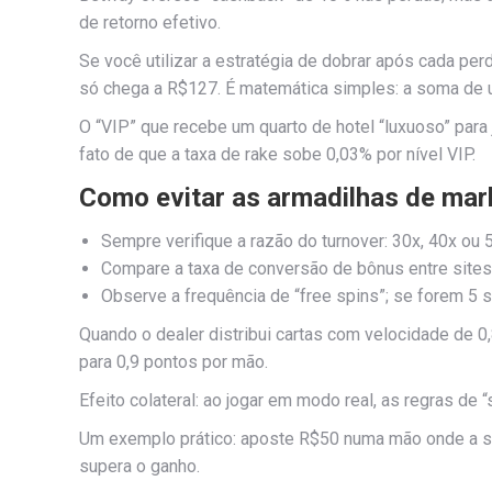
de retorno efetivo.
Se você utilizar a estratégia de dobrar após cada pe
só chega a R$127. É matemática simples: a soma de 
O “VIP” que recebe um quarto de hotel “luxuoso” para 
fato de que a taxa de rake sobe 0,03% por nível VIP.
Como evitar as armadilhas de mar
Sempre verifique a razão do turnover: 30x, 40x ou
Compare a taxa de conversão de bônus entre site
Observe a frequência de “free spins”; se forem 5 s
Quando o dealer distribui cartas com velocidade de 0
para 0,9 pontos por mão.
Efeito colateral: ao jogar em modo real, as regras d
Um exemplo prático: aposte R$50 numa mão onde a som
supera o ganho.