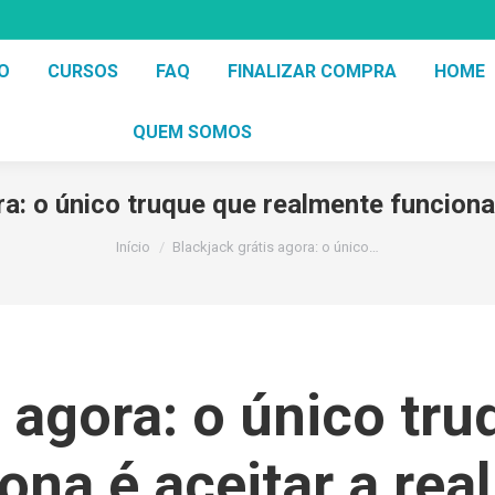
O
CURSOS
FAQ
FINALIZAR COMPRA
HOME
QUEM SOMOS
ra: o único truque que realmente funciona 
Você está aqui:
Início
Blackjack grátis agora: o único…
s agora: o único tr
ona é aceitar a rea