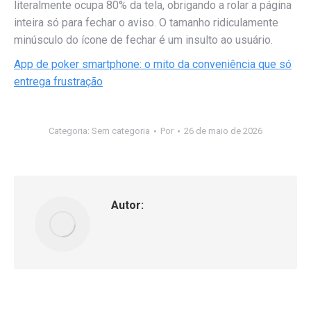
literalmente ocupa 80% da tela, obrigando a rolar a página
inteira só para fechar o aviso. O tamanho ridiculamente
minúsculo do ícone de fechar é um insulto ao usuário.
App de poker smartphone: o mito da conveniência que só
entrega frustração
Categoria: Sem categoria
Por
26 de maio de 2026
Autor: