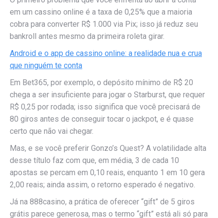
em um cassino online é a taxa de 0,25% que a maioria
cobra para converter R$ 1.000 via Pix; isso já reduz seu
bankroll antes mesmo da primeira roleta girar.
Android e o app de cassino online: a realidade nua e crua
que ninguém te conta
Em Bet365, por exemplo, o depósito mínimo de R$ 20
chega a ser insuficiente para jogar o Starburst, que requer
R$ 0,25 por rodada; isso significa que você precisará de
80 giros antes de conseguir tocar o jackpot, e é quase
certo que não vai chegar.
Mas, e se você preferir Gonzo’s Quest? A volatilidade alta
desse título faz com que, em média, 3 de cada 10
apostas se percam em 0,10 reais, enquanto 1 em 10 gera
2,00 reais; ainda assim, o retorno esperado é negativo.
Já na 888casino, a prática de oferecer “gift” de 5 giros
grátis parece generosa, mas o termo “gift” está ali só para