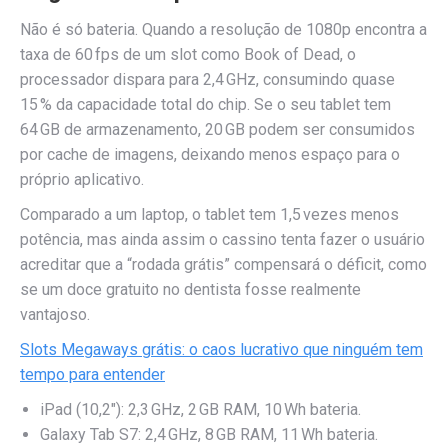
Não é só bateria. Quando a resolução de 1080p encontra a
taxa de 60 fps de um slot como Book of Dead, o
processador dispara para 2,4 GHz, consumindo quase
15 % da capacidade total do chip. Se o seu tablet tem
64 GB de armazenamento, 20 GB podem ser consumidos
por cache de imagens, deixando menos espaço para o
próprio aplicativo.
Comparado a um laptop, o tablet tem 1,5 vezes menos
potência, mas ainda assim o cassino tenta fazer o usuário
acreditar que a “rodada grátis” compensará o déficit, como
se um doce gratuito no dentista fosse realmente
vantajoso.
Slots Megaways grátis: o caos lucrativo que ninguém tem
tempo para entender
iPad (10,2″): 2,3 GHz, 2 GB RAM, 10 Wh bateria.
Galaxy Tab S7: 2,4 GHz, 8 GB RAM, 11 Wh bateria.