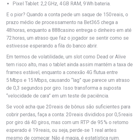
Pixel Tablet: 2,2 GHz, 4 GB RAM, 9 Wh bateria.
E o pior? Quando a conta pede um saque de 150 reais, o
prazo médio de processamento na Bet365 chega a
48 horas, enquanto a 888casino entrega o dinheiro em até
72 horas, um atraso que faz o jogador se sentir como se
estivesse esperando a fila do banco abrir.
Em termos de volatilidade, um slot como Dead or Alive
tem risco alto, mas o tablet ainda assim mantém a taxa de
frames estável, enquanto a conexão 4G flutua entre
5 Mbps e 15 Mbps, causando “lag” que parece um atraso
de 0,3 segundos por giro. Isso transforma a suposta
“velocidade de cara” em um teste de paciência.
Se você acha que 20 reais de bônus são suficientes para
cobrir perdas, faça a conta: 20 reais divididos por 0,5 reais
por giro dá 40 giros, mas com um RTP de 95 % o retorno
esperado é 19 reais, ou seja, perde‑se 1 real antes
mesmo de começar. Não é magia, é estatística ruim.