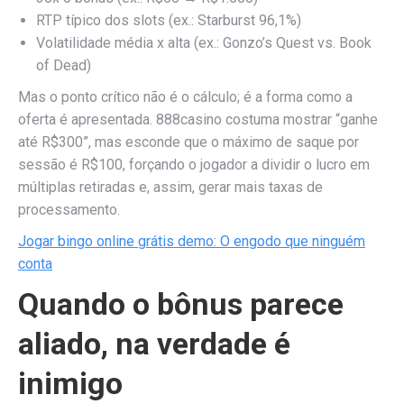
RTP típico dos slots (ex.: Starburst 96,1%)
Volatilidade média x alta (ex.: Gonzo’s Quest vs. Book
of Dead)
Mas o ponto crítico não é o cálculo; é a forma como a
oferta é apresentada. 888casino costuma mostrar “ganhe
até R$300”, mas esconde que o máximo de saque por
sessão é R$100, forçando o jogador a dividir o lucro em
múltiplas retiradas e, assim, gerar mais taxas de
processamento.
Jogar bingo online grátis demo: O engodo que ninguém
conta
Quando o bônus parece
aliado, na verdade é
inimigo