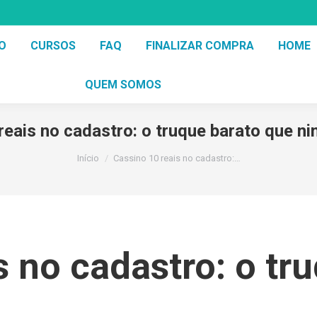
O
CURSOS
FAQ
FINALIZAR COMPRA
HOME
QUEM SOMOS
reais no cadastro: o truque barato que n
Você está aqui:
Início
Cassino 10 reais no cadastro:…
s no cadastro: o tr