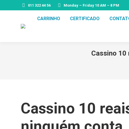
011 322 44 56
Monday – Friday 10 AM – 8 PM
CARRINHO
CERTIFICADO
CONTAT
Cassino 10 
Cassino 10 reai
ninguém conta