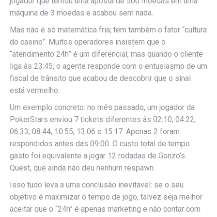
jogador que tentou uma aposta de 500 moedas em uma
máquina de 3 moedas e acabou sem nada.
Mas não é só matemática fria; tem também o fator “cultura
do casino”. Muitos operadores insistem que o
“atendimento 24h” é um diferencial, mas quando o cliente
liga às 23:45, o agente responde com o entusiasmo de um
fiscal de trânsito que acabou de descobrir que o sinal
está vermelho.
Um exemplo concreto: no mês passado, um jogador da
PokerStars enviou 7 tickets diferentes às 02:10, 04:22,
06:33, 08:44, 10:55, 13:06 e 15:17. Apenas 2 foram
respondidos antes das 09:00. O custo total de tempo
gasto foi equivalente a jogar 12 rodadas de Gonzo’s
Quest, que ainda não deu nenhum respawn.
Isso tudo leva a uma conclusão inevitável: se o seu
objetivo é maximizar o tempo de jogo, talvez seja melhor
aceitar que o “24h” é apenas marketing e não contar com