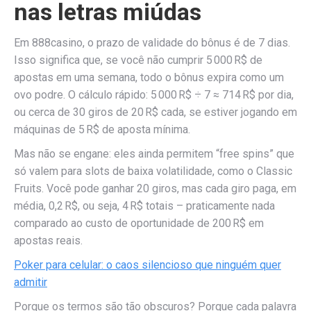
nas letras miúdas
Em 888casino, o prazo de validade do bônus é de 7 dias.
Isso significa que, se você não cumprir 5 000 R$ de
apostas em uma semana, todo o bônus expira como um
ovo podre. O cálculo rápido: 5 000 R$ ÷ 7 ≈ 714 R$ por dia,
ou cerca de 30 giros de 20 R$ cada, se estiver jogando em
máquinas de 5 R$ de aposta mínima.
Mas não se engane: eles ainda permitem “free spins” que
só valem para slots de baixa volatilidade, como o Classic
Fruits. Você pode ganhar 20 giros, mas cada giro paga, em
média, 0,2 R$, ou seja, 4 R$ totais – praticamente nada
comparado ao custo de oportunidade de 200 R$ em
apostas reais.
Poker para celular: o caos silencioso que ninguém quer
admitir
Porque os termos são tão obscuros? Porque cada palavra