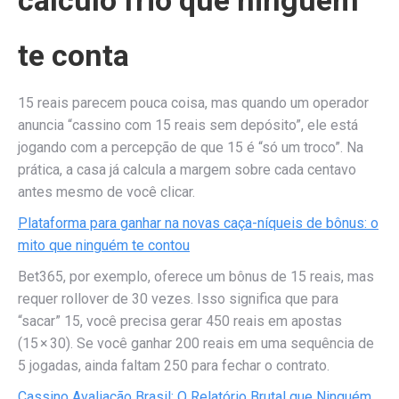
cálculo frio que ninguém
te conta
15 reais parecem pouca coisa, mas quando um operador
anuncia “cassino com 15 reais sem depósito”, ele está
jogando com a percepção de que 15 é “só um troco”. Na
prática, a casa já calcula a margem sobre cada centavo
antes mesmo de você clicar.
Plataforma para ganhar na novas caça-níqueis de bônus: o
mito que ninguém te contou
Bet365, por exemplo, oferece um bônus de 15 reais, mas
requer rollover de 30 vezes. Isso significa que para
“sacar” 15, você precisa gerar 450 reais em apostas
(15 × 30). Se você ganhar 200 reais em uma sequência de
5 jogadas, ainda faltam 250 para fechar o contrato.
Cassino Avaliação Brasil: O Relatório Brutal que Ninguém