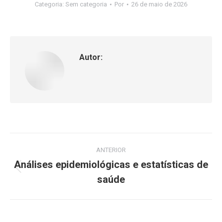
Categoria: Sem categoria
Por
26 de maio de 2026
Autor:
ANTERIOR
Análises epidemiológicas e estatísticas de
saúde