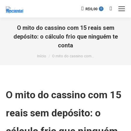
R$
0,00
0
O mito do cassino com 15 reais sem
depósito: o cálculo frio que ninguém te
conta
Você está aqui:
Início
O mito do cassino com…
O mito do cassino com 15
reais sem depósito: o