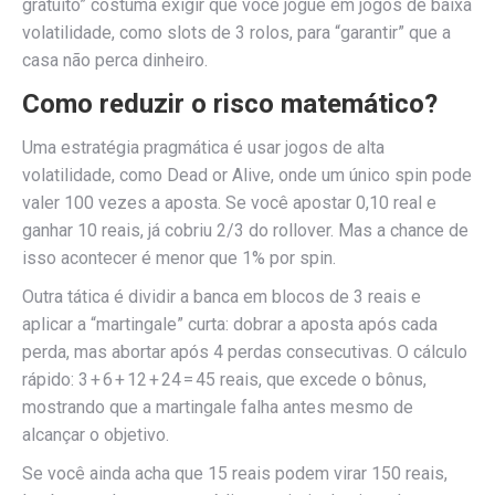
gratuito” costuma exigir que você jogue em jogos de baixa
volatilidade, como slots de 3 rolos, para “garantir” que a
casa não perca dinheiro.
Como reduzir o risco matemático?
Uma estratégia pragmática é usar jogos de alta
volatilidade, como Dead or Alive, onde um único spin pode
valer 100 vezes a aposta. Se você apostar 0,10 real e
ganhar 10 reais, já cobriu 2/3 do rollover. Mas a chance de
isso acontecer é menor que 1% por spin.
Outra tática é dividir a banca em blocos de 3 reais e
aplicar a “martingale” curta: dobrar a aposta após cada
perda, mas abortar após 4 perdas consecutivas. O cálculo
rápido: 3 + 6 + 12 + 24 = 45 reais, que excede o bônus,
mostrando que a martingale falha antes mesmo de
alcançar o objetivo.
Se você ainda acha que 15 reais podem virar 150 reais,