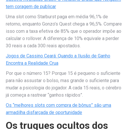
tem coragem de publicar
Uma slot como Starburst paga em média 96,1% de
retorno, enquanto Gonzo’s Quest chega a 96,5%. Compare
isso com a taxa efetiva de 85% que o operador impõe ao
calcular o rollover. A diferença de 10% equivale a perder
30 reais a cada 300 reais apostados.
Jogos de Cassino Ceará: Quando a Ilusão de Ganho
Encontra a Realidade Crua
Por que o número 15? Porque 15 é pequeno o suficiente
para não assustar o bolso, mas grande o suficiente para
mudar a psicologia do jogador. A cada 15 reais, o cérebro
já começa a rastrear “ganhos rápidos”.
Os “melhores slots com compra de bônus” são uma
armadilha disfarçada de oportunidade
Os truques ocultos dos