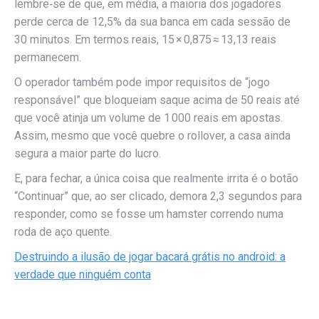
lembre‑se de que, em média, a maioria dos jogadores
perde cerca de 12,5% da sua banca em cada sessão de
30 minutos. Em termos reais, 15 × 0,875 ≈ 13,13 reais
permanecem.
O operador também pode impor requisitos de “jogo
responsável” que bloqueiam saque acima de 50 reais até
que você atinja um volume de 1 000 reais em apostas.
Assim, mesmo que você quebre o rollover, a casa ainda
segura a maior parte do lucro.
E, para fechar, a única coisa que realmente irrita é o botão
“Continuar” que, ao ser clicado, demora 2,3 segundos para
responder, como se fosse um hamster correndo numa
roda de aço quente.
Destruindo a ilusão de jogar bacará grátis no android: a
verdade que ninguém conta