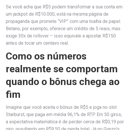
Se você acha que R$5 podem transformar a sua conta em
um jackpot de R$10.000, está na mesma página de
propaganda que promete “VIP” com uma toalha de papel.
Betano, por exemplo, oferece um crédito de 5 reais, mas
exige 30x de rollover – isso equivale a apostar R$150
antes de tocar um centavo real.
Como os números
realmente se comportam
quando o bônus chega ao
fim
Imagine que você aceita o bônus de R$5 e joga no slot
Starburst, que paga em média 96,1% de RTP. Em 50 giros,
a expectativa matemática é de perder cerca de R$0,19 por
giro, resultando em R$9,50 de perda total. Já no Gonzo’s