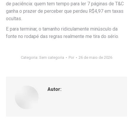
de paciência: quem tem tempo para ler 7 páginas de T&C
ganha o prazer de perceber que perdeu R$4,97 em taxas
ocultas.
E para terminar, o tamanho ridiculamente minúsculo da
fonte no rodapé das regras realmente me tira do sério.
Categoria: Sem categoria
Por
26 de maio de 2026
Autor: