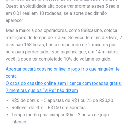
Quest, a volatilidade alta pode transformar esses 5 reais
em 0,01 real em 10 rodadas, se a sorte decidir não
aparecer.
Mas a maioria dos operadores, como 888casino, coloca
restrições de tempo de 7 dias. Se você tem um dia livre, 7
dias são 168 horas; basta um período de 2 minutos por
hora para perder tudo. Isso significa que, em 14 minutos,
você já pode ter completado 10% do volume exigido.
Apostar bacará cassino online: o jogo frio que ninguém te
conta
O caos do cassino online sem licença com rodadas grátis:
7 mentiras que os “VIPs” não dizem
R$5 de bônus = 5 apostas de R$1 ou 25 de R$0,20.
Rollover de 30x = R$150 em apostas.
Tempo médio para cumprir 30x = 2 horas de jogo
intenso.