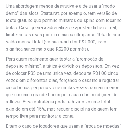
Uma abordagem menos destrutiva é a de usar a “modo
demo” das slots. Starburst, por exemplo, tem versão de
teste gratuito que permite milhares de spins sem tocar no
bolso. Caso queira a adrenalina de apostar dinheiro real,
limite-se a 5 reais por dia e nunca ultrapasse 10% do seu
saldo mensal total (se sua renda for R$2.000, isso
significa nunca mais que R$200 por mês).
Para quem realmente quer testar a “promoção de
depósito mínimo”, a tática é dividir os depósitos. Em vez
de colocar R$5 de uma única vez, deposite R$1,00 cinco
vezes em diferentes dias, forçando o cassino a registrar
cinco bônus pequenos, que muitas vezes somam menos
que um único grande bônus por causa das condições de
rollover. Essa estratégia pode reduzir o volume total
exigido em até 15%, mas requer disciplina de quem tem
tempo livre para monitorar a conta.
E tem o caso de jogadores que usam a “troca de moedas”