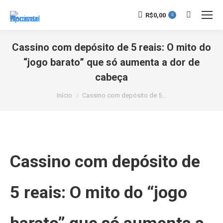
R$
0,00
0
Cassino com depósito de 5 reais: O mito do
“jogo barato” que só aumenta a dor de
cabeça
Você está aqui:
Início
Cassino com depósito de 5…
Cassino com depósito de
5 reais: O mito do “jogo