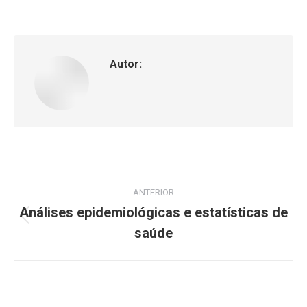
Autor:
ANTERIOR
Análises epidemiológicas e estatísticas de
saúde