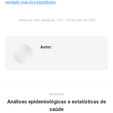
verdade crua dos bastidores
Categoria: Sem categoria
Por
26 de maio de 2026
Autor:
ANTERIOR
Análises epidemiológicas e estatísticas de
saúde