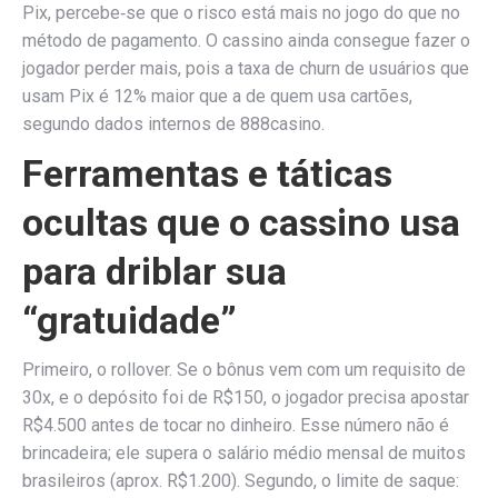
Pix, percebe‑se que o risco está mais no jogo do que no
método de pagamento. O cassino ainda consegue fazer o
jogador perder mais, pois a taxa de churn de usuários que
usam Pix é 12% maior que a de quem usa cartões,
segundo dados internos de 888casino.
Ferramentas e táticas
ocultas que o cassino usa
para driblar sua
“gratuidade”
Primeiro, o rollover. Se o bônus vem com um requisito de
30x, e o depósito foi de R$150, o jogador precisa apostar
R$4.500 antes de tocar no dinheiro. Esse número não é
brincadeira; ele supera o salário médio mensal de muitos
brasileiros (aprox. R$1.200). Segundo, o limite de saque: