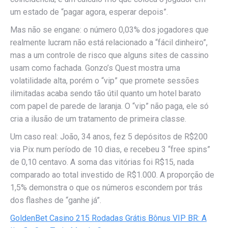
um estado de “pagar agora, esperar depois”.
Mas não se engane: o número 0,03% dos jogadores que
realmente lucram não está relacionado a “fácil dinheiro”,
mas a um controle de risco que alguns sites de cassino
usam como fachada. Gonzo’s Quest mostra uma
volatilidade alta, porém o “vip” que promete sessões
ilimitadas acaba sendo tão útil quanto um hotel barato
com papel de parede de laranja. O “vip” não paga, ele só
cria a ilusão de um tratamento de primeira classe.
Um caso real: João, 34 anos, fez 5 depósitos de R$200
via Pix num período de 10 dias, e recebeu 3 “free spins”
de 0,10 centavo. A soma das vitórias foi R$15, nada
comparado ao total investido de R$1.000. A proporção de
1,5% demonstra o que os números escondem por trás
dos flashes de “ganhe já”.
GoldenBet Casino 215 Rodadas Grátis Bônus VIP BR: A