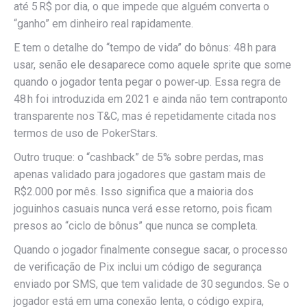
até 5 R$ por dia, o que impede que alguém converta o
“ganho” em dinheiro real rapidamente.
E tem o detalhe do “tempo de vida” do bônus: 48 h para
usar, senão ele desaparece como aquele sprite que some
quando o jogador tenta pegar o power‑up. Essa regra de
48 h foi introduzida em 2021 e ainda não tem contraponto
transparente nos T&C, mas é repetidamente citada nos
termos de uso de PokerStars.
Outro truque: o “cashback” de 5% sobre perdas, mas
apenas validado para jogadores que gastam mais de
R$2.000 por mês. Isso significa que a maioria dos
joguinhos casuais nunca verá esse retorno, pois ficam
presos ao “ciclo de bônus” que nunca se completa.
Quando o jogador finalmente consegue sacar, o processo
de verificação de Pix inclui um código de segurança
enviado por SMS, que tem validade de 30 segundos. Se o
jogador está em uma conexão lenta, o código expira,