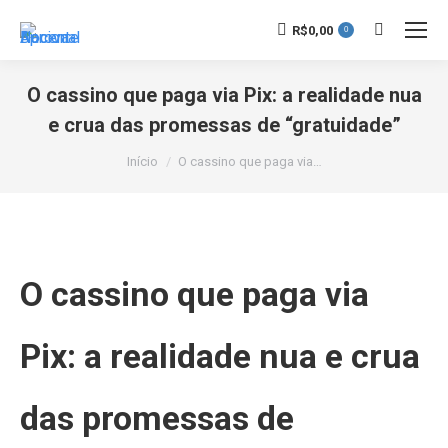
R$
0,00
0
O cassino que paga via Pix: a realidade nua
e crua das promessas de “gratuidade”
Você está aqui:
Início
O cassino que paga via…
O cassino que paga via
Pix: a realidade nua e crua
das promessas de