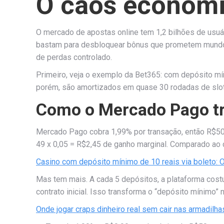
O caos econômi
O mercado de apostas online tem 1,2 bilhões de usuár
bastam para desbloquear bônus que prometem mundos
de perdas controlado.
Primeiro, veja o exemplo da Bet365: com depósito mín
porém, são amortizados em quase 30 rodadas de slot,
Como o Mercado Pago tr
Mercado Pago cobra 1,99% por transação, então R$50 v
49 x 0,05 = R$2,45 de ganho marginal. Comparado ao c
Casino com depósito mínimo de 10 reais via boleto: 
Mas tem mais. A cada 5 depósitos, a plataforma cost
contrato inicial. Isso transforma o “depósito mínimo”
Onde jogar craps dinheiro real sem cair nas armadilha