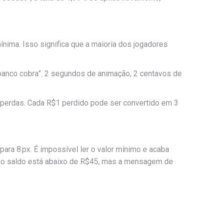
nima. Isso significa que a maioria dos jogadores
 banco cobra”. 2 segundos de animação, 2 centavos de
as perdas. Cada R$1 perdido pode ser convertido em 3
ara 8 px. É impossível ler o valor mínimo e acaba
do o saldo está abaixo de R$45, mas a mensagem de