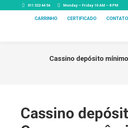
011 322 44 56
Monday – Friday 10 AM – 8 PM
CARRINHO
CERTIFICADO
CONTAT
Cassino depósito mínimo
Cassino depósi