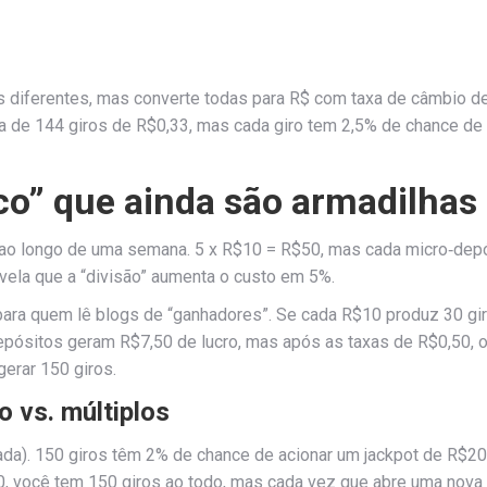
 diferentes, mas converte todas para R$ com taxa de câmbio de
a de 144 giros de R$0,33, mas cada giro tem 2,5% de chance de ac
sco” que ainda são armadilhas
 ao longo de uma semana. 5 x R$10 = R$50, mas cada micro‑depósi
evela que a “divisão” aumenta o custo em 5%.
 para quem lê blogs de “ganhadores”. Se cada R$10 produz 30 gir
depósitos geram R$7,50 de lucro, mas após as taxas de R$0,50, 
erar 150 giros.
o vs. múltiplos
a). 150 giros têm 2% de chance de acionar um jackpot de R$200,
, você tem 150 giros ao todo, mas cada vez que abre uma nova 