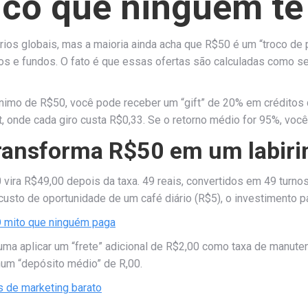
co que ninguém te
ios globais, mas a maioria ainda acha que R$50 é um “troco de p
 e fundos. O fato é que essas ofertas são calculadas como se
imo de R$50, você pode receber um “gift” de 20% em créditos de
 onde cada giro custa R$0,33. Se o retorno médio for 95%, vo
ansforma R$50 em um labirin
ira R$49,00 depois da taxa. 49 reais, convertidos em 49 turnos
usto de oportunidade de um café diário (R$5), o investimento p
O mito que ninguém paga
uma aplicar um “frete” adicional de R$2,00 como taxa de manute
 num “depósito médio” de R,00.
s de marketing barato