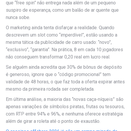
que “free spin” não entrega nada além de um pequeno
suspiro de esperança, como um balão de ar quente que
nunca sobe.
O marketing ainda tenta disfarçar a realidade. Quando
descrevem um slot como “imperdível”, estão usando a
mesma tática da publicidade de carro usado: “novo”,
“exclusivo”, “garantia”. Na prática, 8 em cada 10 jogadores
não conseguem transformar 0,20 real em lucro real.
Se alguém ainda acredita que 30% de bônus de depósito
é generoso, ignore que o “código promocional” tem
validade de 48 horas, o que faz toda a oferta expirar antes
mesmo da primeira rodada ser completada.
Em última análise, a maioria das “novas caça-níqueis” são
apenas variações de símbolos piratas, frutas ou tesouros,
com RTP entre 94% e 96%, e nenhuma oferece estratégia
além de girar a roleta até o ponto de exaustão.