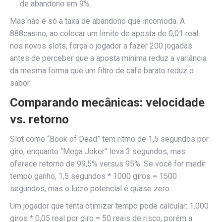
de abandono em 9%.
Mas não é só a taxa de abandono que incomoda. A
888casino, ao colocar um limite de aposta de 0,01 real
nos novos slots, força o jogador a fazer 200 jogadas
antes de perceber que a aposta mínima reduz a variância
da mesma forma que um filtro de café barato reduz o
sabor.
Comparando mecânicas: velocidade
vs. retorno
Slot como “Book of Dead” tem ritmo de 1,5 segundos por
giro, enquanto “Mega Joker” leva 3 segundos, mas
oferece retorno de 99,5% versus 95%. Se você for medir
tempo ganho, 1,5 segundos * 1000 giros = 1500
segundos, mas o lucro potencial é quase zero.
Um jogador que tenta otimizar tempo pode calcular: 1.000
giros * 0,05 real por giro = 50 reais de risco, porém a