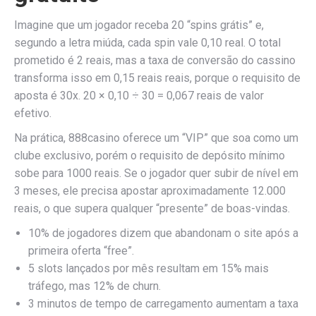
Imagine que um jogador receba 20 “spins grátis” e,
segundo a letra miúda, cada spin vale 0,10 real. O total
prometido é 2 reais, mas a taxa de conversão do cassino
transforma isso em 0,15 reais reais, porque o requisito de
aposta é 30x. 20 × 0,10 ÷ 30 = 0,067 reais de valor
efetivo.
Na prática, 888casino oferece um “VIP” que soa como um
clube exclusivo, porém o requisito de depósito mínimo
sobe para 1000 reais. Se o jogador quer subir de nível em
3 meses, ele precisa apostar aproximadamente 12.000
reais, o que supera qualquer “presente” de boas-vindas.
10% de jogadores dizem que abandonam o site após a
primeira oferta “free”.
5 slots lançados por mês resultam em 15% mais
tráfego, mas 12% de churn.
3 minutos de tempo de carregamento aumentam a taxa