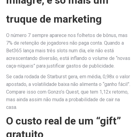
milagre, é só mais um
truque de marketing
O número 7 sempre aparece nos folhetos de bônus, mas
7% de retenção de jogadores não paga conta. Quando a
Bet365 lança mais três slots num dia, ele não está
acrescentando diversão, está inflando o volume de “novas
caça-níqueis” para justificar gastos de publicidade.
Se cada rodada de Starburst gera, em média, 0,98x o valor
apostado, a volatilidade baixa não alimenta o “ganho fácil”.
Compare isso com Gonzo’s Quest, que tem 1,12x retorno,
mas ainda assim não muda a probabilidade de cair na
casa.
O custo real de um “gift”
gratuito