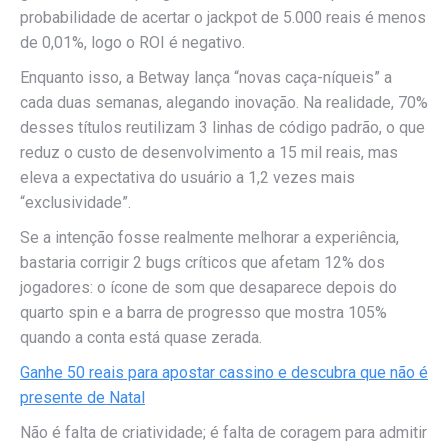
probabilidade de acertar o jackpot de 5.000 reais é menos
de 0,01%, logo o ROI é negativo.
Enquanto isso, a Betway lança “novas caça-níqueis” a
cada duas semanas, alegando inovação. Na realidade, 70%
desses títulos reutilizam 3 linhas de código padrão, o que
reduz o custo de desenvolvimento a 15 mil reais, mas
eleva a expectativa do usuário a 1,2 vezes mais
“exclusividade”.
Se a intenção fosse realmente melhorar a experiência,
bastaria corrigir 2 bugs críticos que afetam 12% dos
jogadores: o ícone de som que desaparece depois do
quarto spin e a barra de progresso que mostra 105%
quando a conta está quase zerada.
Ganhe 50 reais para apostar cassino e descubra que não é
presente de Natal
Não é falta de criatividade; é falta de coragem para admitir