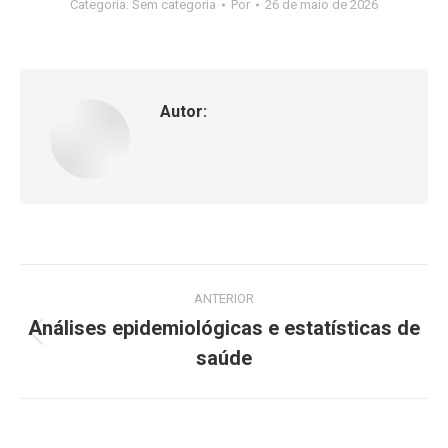
Categoria: Sem categoria
Por
26 de maio de 2026
Autor:
ANTERIOR
Análises epidemiológicas e estatísticas de
saúde