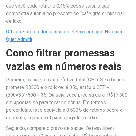
que você pode retirar é 0,15% desse valor, o que
demonstra a ironia do presente de “café grátis” num bar
de luxo.
O Lado Sórdido dos cassinos eletrônicos que Ninguém
Quer Admitir
Como filtrar promessas
vazias em números reais
Primeiro, calcule o custo efetivo total (CET). Se o bônus
promete R$500 e o rollover é 35x, então o CET =
(500×35)/500 = 35. Ou seja, você precisa gerar R$17.500
em apostas só para tocar no bônus. Em termos
percentuais, isso equivale a 3.500% de retorno sobre o
depósito, impossível para o jogador médio.
Segundo, compare o prazo de saque. Betway libera
fundos em até 72 horas, mas cobra R$25 por retirada