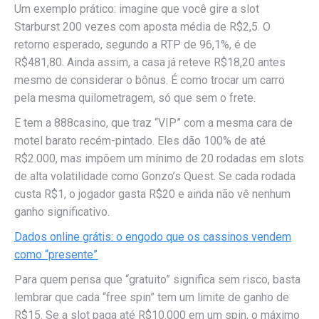
Um exemplo prático: imagine que você gire a slot
Starburst 200 vezes com aposta média de R$2,5. O
retorno esperado, segundo a RTP de 96,1%, é de
R$481,80. Ainda assim, a casa já reteve R$18,20 antes
mesmo de considerar o bônus. É como trocar um carro
pela mesma quilometragem, só que sem o frete.
E tem a 888casino, que traz “VIP” com a mesma cara de
motel barato recém-pintado. Eles dão 100% de até
R$2.000, mas impõem um mínimo de 20 rodadas em slots
de alta volatilidade como Gonzo’s Quest. Se cada rodada
custa R$1, o jogador gasta R$20 e ainda não vê nenhum
ganho significativo.
Dados online grátis: o engodo que os cassinos vendem
como “presente”
Para quem pensa que “gratuito” significa sem risco, basta
lembrar que cada “free spin” tem um limite de ganho de
R$15. Se a slot paga até R$10.000 em um spin, o máximo