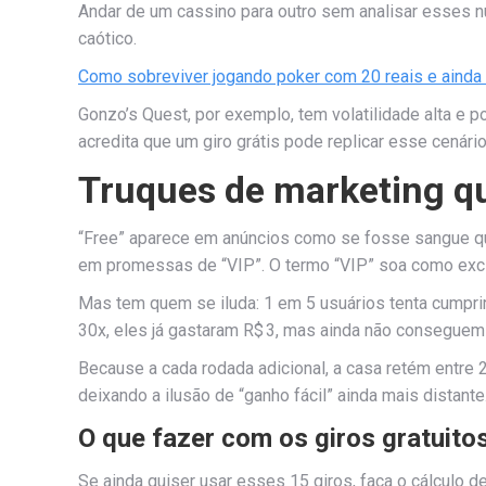
Andar de um cassino para outro sem analisar esses nú
caótico.
Como sobreviver jogando poker com 20 reais e ainda
Gonzo’s Quest, por exemplo, tem volatilidade alta e 
acredita que um giro grátis pode replicar esse cenário
Truques de marketing qu
“Free” aparece em anúncios como se fosse sangue que
em promessas de “VIP”. O termo “VIP” soa como excl
Mas tem quem se iluda: 1 em 5 usuários tenta cumprir 
30x, eles já gastaram R$ 3, mas ainda não conseguem r
Because a cada rodada adicional, a casa retém entre 
deixando a ilusão de “ganho fácil” ainda mais distante
O que fazer com os giros gratuito
Se ainda quiser usar esses 15 giros, faça o cálculo d