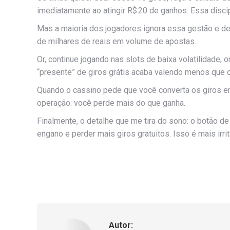
imediatamente ao atingir R$ 20 de ganhos. Essa disci
Mas a maioria dos jogadores ignora essa gestão e de
de milhares de reais em volume de apostas.
Or, continue jogando nas slots de baixa volatilidade,
“presente” de giros grátis acaba valendo menos que o
Quando o cassino pede que você converta os giros em
operação: você perde mais do que ganha.
Finalmente, o detalhe que me tira do sono: o botão de 
engano e perder mais giros gratuitos. Isso é mais irr
Autor: