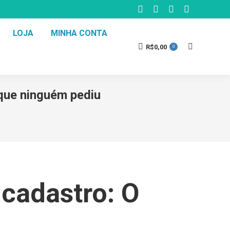
LOJA
MINHA CONTA
R$
0,00
0
 que ninguém pediu
 cadastro: O