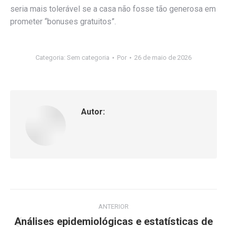
seria mais tolerável se a casa não fosse tão generosa em
prometer “bonuses gratuitos”.
Categoria: Sem categoria
Por
26 de maio de 2026
Autor:
ANTERIOR
Análises epidemiológicas e estatísticas de