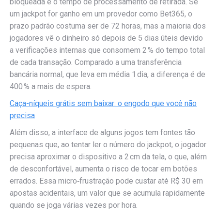
bloqueada é o tempo de processamento de retirada. Se
um jackpot for ganho em um provedor como Bet365, o
prazo padrão costuma ser de 72 horas, mas a maioria dos
jogadores vê o dinheiro só depois de 5 dias úteis devido
a verificações internas que consomem 2 % do tempo total
de cada transação. Comparado a uma transferência
bancária normal, que leva em média 1 dia, a diferença é de
400 % a mais de espera.
Caça-níqueis grátis sem baixar: o engodo que você não
precisa
Além disso, a interface de alguns jogos tem fontes tão
pequenas que, ao tentar ler o número do jackpot, o jogador
precisa aproximar o dispositivo a 2 cm da tela, o que, além
de desconfortável, aumenta o risco de tocar em botões
errados. Essa micro‑frustração pode custar até R$ 30 em
apostas acidentais, um valor que se acumula rapidamente
quando se joga várias vezes por hora.