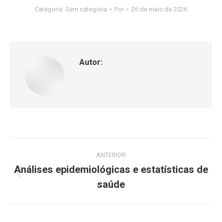
Categoria: Sem categoria
Por
26 de maio de 2026
Autor:
ANTERIOR
Análises epidemiológicas e estatísticas de
saúde