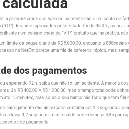
e calculada
s”, a primeira coisa que aparece na mente não é um conto de fad
 (RTP) dos sites aprovados pelo estado foi de 96,3 %, ou seja, 
ilhante num cenário cheio de “VIP” gratuito que, na prática, não
um limite de saque diário de R$ 5.000,00, enquanto a 888casino 
rocesso na NetEnt parece uma fila de cafeteria: rápido, mas se
dade dos pagamentos
ficou esperando 72 h, saiba que não foi um acidente. A maioria d
ras. 3 x R$ 400,00 = R$ 1.200,00, mas o tempo total pode dobra
m até 15 minutos, mas só se o seu banco não for o que tem fila 
o de carregamento das animações costuma ser 2,3 segundos, qua
stuma levar 1,7 segundos, mas o saldo pode demorar 48 h para a
ecanismos de pagamento.