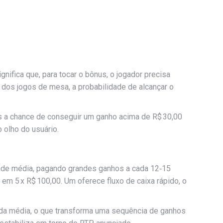
nifica que, para tocar o bônus, o jogador precisa
 dos jogos de mesa, a probabilidade de alcançar o
mas a chance de conseguir um ganho acima de R$ 30,00
 olho do usuário.
idade média, pagando grandes ganhos a cada 12‑15
m 5 x R$ 100,00. Um oferece fluxo de caixa rápido, o
o da média, o que transforma uma sequência de ganhos