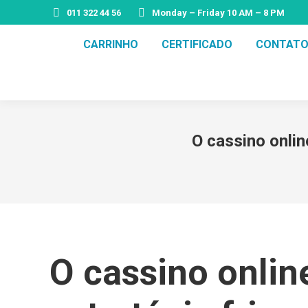
011 322 44 56
Monday – Friday 10 AM – 8 PM
CARRINHO
CERTIFICADO
CONTAT
O cassino onlin
O cassino onlin