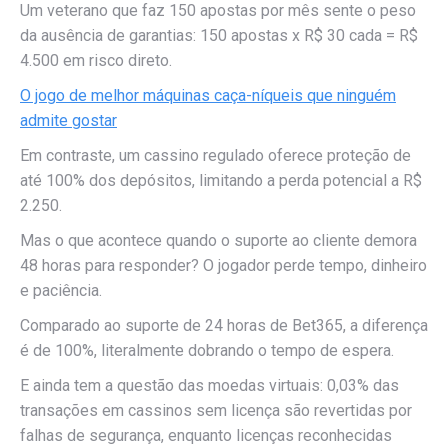
Um veterano que faz 150 apostas por mês sente o peso
da ausência de garantias: 150 apostas x R$ 30 cada = R$
4.500 em risco direto.
O jogo de melhor máquinas caça-níqueis que ninguém
admite gostar
Em contraste, um cassino regulado oferece proteção de
até 100% dos depósitos, limitando a perda potencial a R$
2.250.
Mas o que acontece quando o suporte ao cliente demora
48 horas para responder? O jogador perde tempo, dinheiro
e paciência.
Comparado ao suporte de 24 horas de Bet365, a diferença
é de 100%, literalmente dobrando o tempo de espera.
E ainda tem a questão das moedas virtuais: 0,03% das
transações em cassinos sem licença são revertidas por
falhas de segurança, enquanto licenças reconhecidas