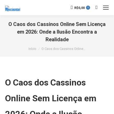
R$
0,00
0
O Caos dos Cassinos Online Sem Licença
em 2026: Onde a Ilusão Encontra a
Realidade
Você está aqui:
Início
O Caos dos Cassinos Online…
O Caos dos Cassinos
Online Sem Licença em