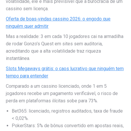
volatilidade, ele é mais previsível que a burocracia de um
cassino sem licença.
Oferta de boas‑vindas cassino 2026: o engodo que
ninguém quer admitir
Mas a realidade: 3 em cada 10 jogadores cai na armadilha
de rodar Gonzo’s Quest em sites sem auditoria,
acreditando que a alta volatilidade traz riqueza
instantânea.
Slots Megaways grátis: o caos lucrativo que ninguém tem
tempo para entender
Comparado a um cassino licenciado, onde 1 em 5
jogadores recebe um pagamento verificável, o risco de
perda em plataformas ilícitas sobe para 73%.
Bet365: licenciado, registros auditados, taxa de fraude
< 0,02%.
PokerStars: 5% de bônus convertido em apostas reais,