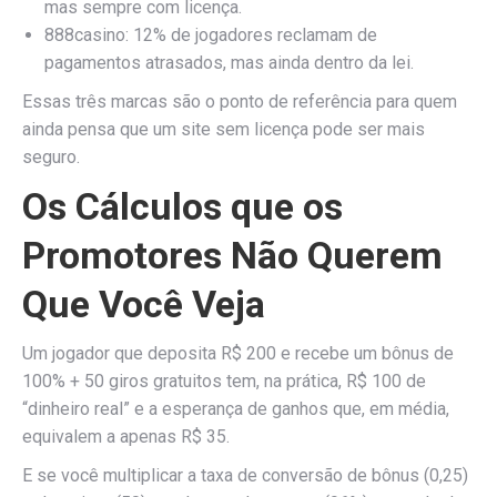
mas sempre com licença.
888casino: 12% de jogadores reclamam de
pagamentos atrasados, mas ainda dentro da lei.
Essas três marcas são o ponto de referência para quem
ainda pensa que um site sem licença pode ser mais
seguro.
Os Cálculos que os
Promotores Não Querem
Que Você Veja
Um jogador que deposita R$ 200 e recebe um bônus de
100% + 50 giros gratuitos tem, na prática, R$ 100 de
“dinheiro real” e a esperança de ganhos que, em média,
equivalem a apenas R$ 35.
E se você multiplicar a taxa de conversão de bônus (0,25)