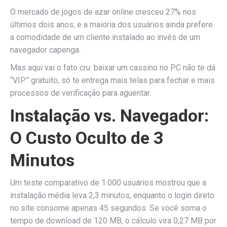
O mercado de jogos de azar online cresceu 27% nos
últimos dois anos, e a maioria dos usuários ainda prefere
a comodidade de um cliente instalado ao invés de um
navegador capenga.
Mas aqui vai o fato cru: baixar um cassino no PC não te dá
“VIP” gratuito, só te entrega mais telas para fechar e mais
processos de verificação para aguentar.
Instalação vs. Navegador:
O Custo Oculto de 3
Minutos
Um teste comparativo de 1.000 usuários mostrou que a
instalação média leva 2,3 minutos, enquanto o login direto
no site consome apenas 45 segundos. Se você soma o
tempo de download de 120 MB, o cálculo vira 0,27 MB por