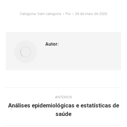
Categoria: Sem categoria
Por
26 de maio de 2026
Autor:
ANTERIOR
Análises epidemiológicas e estatísticas de
saúde