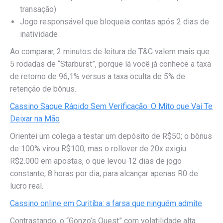
transação)
Jogo responsável que bloqueia contas após 2 dias de
inatividade
Ao comparar, 2 minutos de leitura de T&C valem mais que
5 rodadas de “Starburst”, porque lá você já conhece a taxa
de retorno de 96,1% versus a taxa oculta de 5% de
retenção de bônus.
Cassino Saque Rápido Sem Verificação: O Mito que Vai Te
Deixar na Mão
Orientei um colega a testar um depósito de R$50; o bônus
de 100% virou R$100, mas o rollover de 20x exigiu
R$2.000 em apostas, o que levou 12 dias de jogo
constante, 8 horas por dia, para alcançar apenas R0 de
lucro real.
Cassino online em Curitiba: a farsa que ninguém admite
Contrastando, o “Gonzo’s Quest” com volatilidade alta