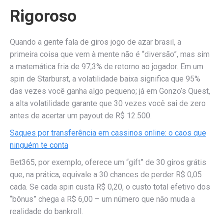
Rigoroso
Quando a gente fala de giros jogo de azar brasil, a
primeira coisa que vem à mente não é “diversão”, mas sim
a matemática fria de 97,3% de retorno ao jogador. Em um
spin de Starburst, a volatilidade baixa significa que 95%
das vezes você ganha algo pequeno; já em Gonzo’s Quest,
a alta volatilidade garante que 30 vezes você sai de zero
antes de acertar um payout de R$ 12.500.
Saques por transferência em cassinos online: o caos que
ninguém te conta
Bet365, por exemplo, oferece um “gift” de 30 giros grátis
que, na prática, equivale a 30 chances de perder R$ 0,05
cada. Se cada spin custa R$ 0,20, o custo total efetivo dos
“bônus” chega a R$ 6,00 – um número que não muda a
realidade do bankroll.