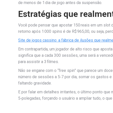
de menos de 1 dia de jogo antes da suspensão.
Estratégias que realmen
Você pode pensar que apostar 150 reais em um slot d
retorno após 1 000 spins é de R$ 965,00, ou seja, per
Site de jogos cassino: a fábrica de ilusões que real
Em contrapartida, um jogador de alto risco que aposta
significa que a cada 300 sessões, uma será a vencedo
para assistir a 3 filmes.
Não se engane com o “free spin” que parece um doce. 
número de sessões a 5‑7 por dia, somar os gastos e
faltando gravidade.
E por falar em detalhes irritantes, o último ponto qu
5‑polegadas, forçando o usuário a ampliar tudo, o que