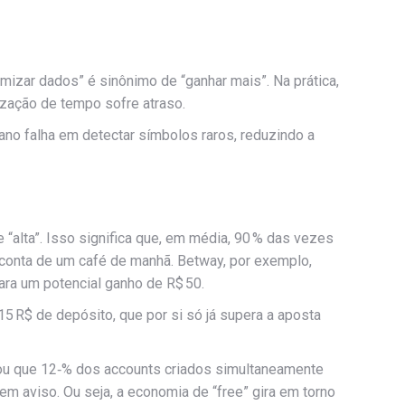
izar dados” é sinônimo de “ganhar mais”. Na prática,
ização de tempo sofre atraso.
ano falha em detectar símbolos raros, reduzindo a
“alta”. Isso significa que, em média, 90 % das vezes
 conta de um café de manhã. Betway, por exemplo,
ara um potencial ganho de R$ 50.
15 R$ de depósito, que por si só já supera a aposta
trou que 12‑% dos accounts criados simultaneamente
m aviso. Ou seja, a economia de “free” gira em torno