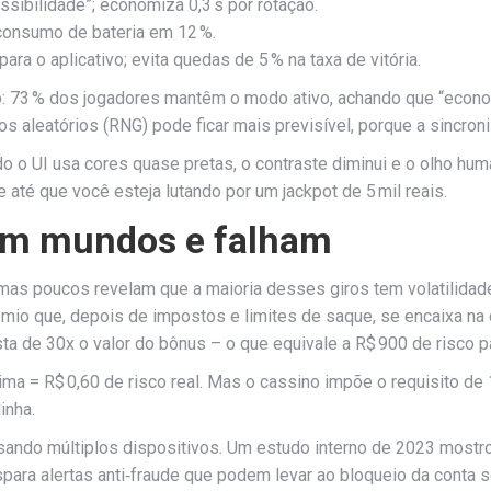
sibilidade”; economiza 0,3 s por rotação.
 consumo de bateria em 12 %.
 o aplicativo; evita quedas de 5 % na taxa de vitória.
: 73 % dos jogadores mantêm o modo ativo, achando que “econom
os aleatórios (RNG) pode ficar mais previsível, porque a sincron
do o UI usa cores quase pretas, o contraste diminui e o olho hum
 até que você esteja lutando por um jackpot de 5 mil reais.
m mundos e falham
mas poucos revelam que a maioria desses giros tem volatilidade 
êmio que, depois de impostos e limites de saque, se encaixa na
ta de 30x o valor do bônus – o que equivale a R$ 900 de risco p
ima = R$ 0,60 de risco real. Mas o cassino impõe o requisito de 
inha.
 usando múltiplos dispositivos. Um estudo interno de 2023 mos
ara alertas anti‑fraude que podem levar ao bloqueio da conta se