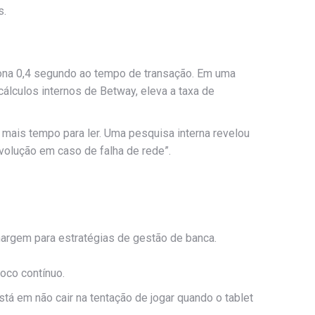
s.
ciona 0,4 segundo ao tempo de transação. Em uma
álculos internos de Betway, eleva a taxa de
 mais tempo para ler. Uma pesquisa interna revelou
volução em caso de falha de rede”.
 margem para estratégias de gestão de banca.
oco contínuo.
tá em não cair na tentação de jogar quando o tablet