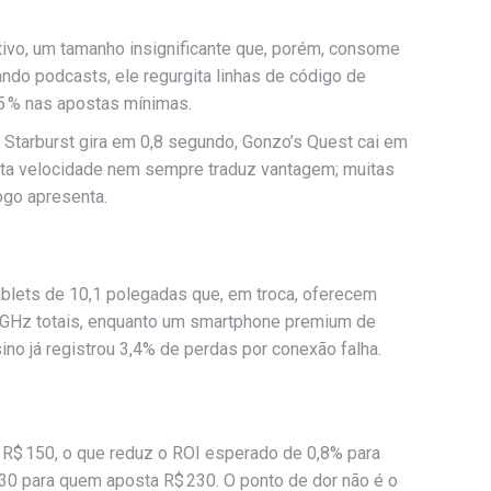
tivo, um tamanho insignificante que, porém, consome
ndo podcasts, ele regurgita linhas de código de
5 % nas apostas mínimas.
o: Starburst gira em 0,8 segundo, Gonzo’s Quest cai em
osta velocidade nem sempre traduz vantagem; muitas
jogo apresenta.
ablets de 10,1 polegadas que, em troca, oferecem
2 GHz totais, enquanto um smartphone premium de
ino já registrou 3,4% de perdas por conexão falha.
e R$ 150, o que reduz o ROI esperado de 0,8% para
,30 para quem aposta R$ 230. O ponto de dor não é o