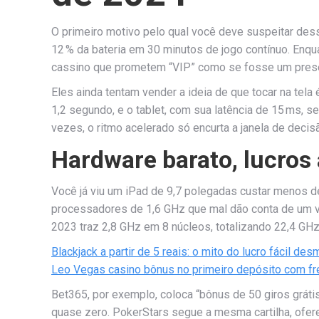
O primeiro motivo pelo qual você deve suspeitar des
12 % da bateria em 30 minutos de jogo contínuo. Enqu
cassino que prometem “VIP” como se fosse um presen
Eles ainda tentam vender a ideia de que tocar na tela
1,2 segundo, e o tablet, com sua latência de 15 ms,
vezes, o ritmo acelerado só encurta a janela de decisã
Hardware barato, lucros
Você já viu um iPad de 9,7 polegadas custar menos d
processadores de 1,6 GHz que mal dão conta de um v
2023 traz 2,8 GHz em 8 núcleos, totalizando 22,4 GHz.
Blackjack a partir de 5 reais: o mito do lucro fácil de
Leo Vegas casino bônus no primeiro depósito com fre
Bet365, por exemplo, coloca “bônus de 50 giros gráti
quase zero. PokerStars segue a mesma cartilha, ofere