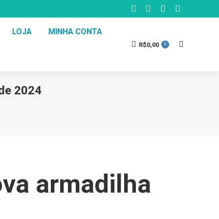
LOJA
MINHA CONTA
R$
0,00
0
 de 2024
ova armadilha