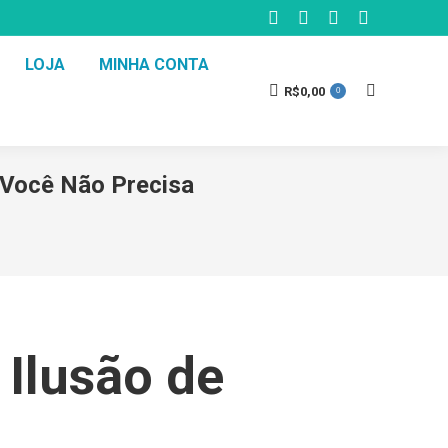
LOJA
MINHA CONTA
R$
0,00
0
 Você Não Precisa
Ilusão de