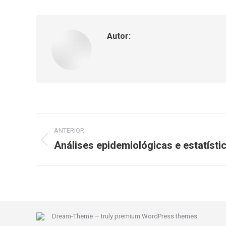
Autor:
ANTERIOR
Análises epidemiológicas e estatísti
Dream-Theme — truly
premium WordPress themes