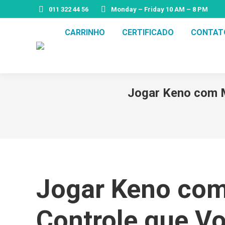
011 322 44 56
Monday – Friday 10 AM – 8 PM
CARRINHO
CERTIFICADO
CONTAT
Jogar Keno com M
Jogar Keno com
Controle que V