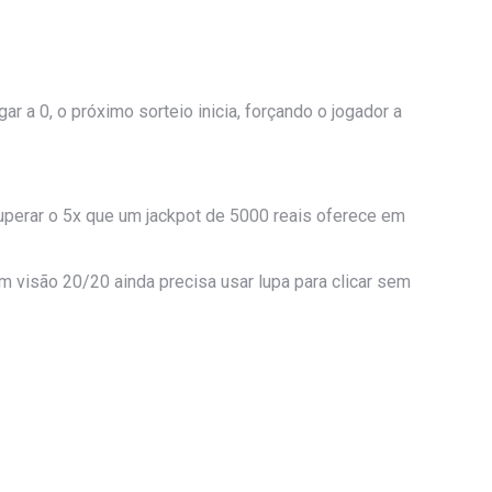
 a 0, o próximo sorteio inicia, forçando o jogador a
superar o 5x que um jackpot de 5000 reais oferece em
m visão 20/20 ainda precisa usar lupa para clicar sem