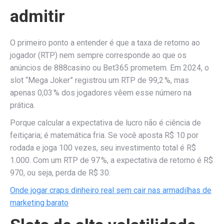
admitir
O primeiro ponto a entender é que a taxa de retorno ao
jogador (RTP) nem sempre corresponde ao que os
anúncios de 888casino ou Bet365 prometem. Em 2024, o
slot “Mega Joker” registrou um RTP de 99,2 %, mas
apenas 0,03 % dos jogadores vêem esse número na
prática.
Porque calcular a expectativa de lucro não é ciência de
feitiçaria; é matemática fria. Se você aposta R$ 10 por
rodada e joga 100 vezes, seu investimento total é R$
1.000. Com um RTP de 97 %, a expectativa de retorno é R$
970, ou seja, perda de R$ 30.
Onde jogar craps dinheiro real sem cair nas armadilhas de
marketing barato