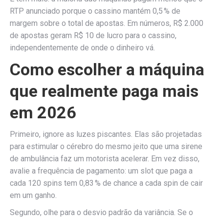
RTP anunciado porque o cassino mantém 0,5 % de
margem sobre o total de apostas. Em números, R$ 2.000
de apostas geram R$ 10 de lucro para o cassino,
independentemente de onde o dinheiro vá.
Como escolher a máquina
que realmente paga mais
em 2026
Primeiro, ignore as luzes piscantes. Elas são projetadas
para estimular o cérebro do mesmo jeito que uma sirene
de ambulância faz um motorista acelerar. Em vez disso,
avalie a frequência de pagamento: um slot que paga a
cada 120 spins tem 0,83 % de chance a cada spin de cair
em um ganho.
Segundo, olhe para o desvio padrão da variância. Se o