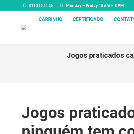
011 322 44 56
Monday – Friday 10 AM – 8 PM
CARRINHO
CERTIFICADO
CONTAT
Jogos praticados ca
Jogos praticad
ninguém tem co