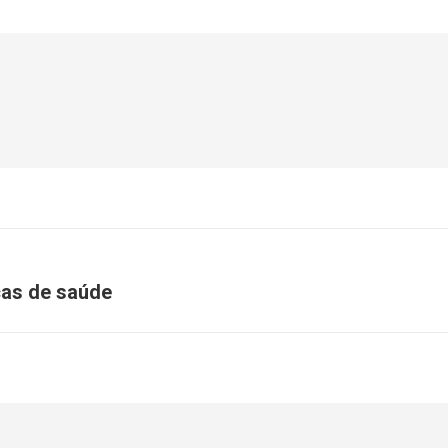
cas de saúde