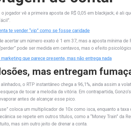
jogador vê a primeira aposta de R$ 0,05 em blackjack; é ali q
ácil”.
enta te vender “vip” como se fosse caridade
 de acertar um número exato é 1 em 37, mas a aposta mínima de 
e “perder” pode ser medida em centavos, mas o efeito psicológi
o marketing que parece presente, mas não entrega nada
losões, mas entregam fumaç
 alinhados, o RTP instantâneo chega a 96,1%, ainda assim a volat
 esqueça de tocar a melodia da vitória. Em contrapartida, Gonzo’s
vaporar antes de alcançar esse pico.
se” coloca um multiplicador de 10x como isca, enquanto a taxa 
ânica se repete em outros títulos, como a “Money Train” da Rel
tuito, mas sim outro jeito de drenar a conta.