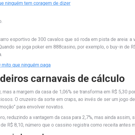
 que ninguém tem coragem de dizer
o.
rro esportivo de 300 cavalos que só roda em pista de areia: a v
Quando se joga poker em 888casino, por exemplo, o buy-in de R$ 
a.
O mito que ninguém paga
deiros carnavais de cálculo
0, mas a margem da casa de 1,06% se transforma em R$ 5,30 po
iosos. O cruzeiro da sorte em craps, ao invés de ser um jogo d
moção” para envolver novatos.
ero, reduzindo a vantagem da casa para 2,7%, mas ainda assim,
 de R$ 8,10, número que o cassino registra como receita antes 