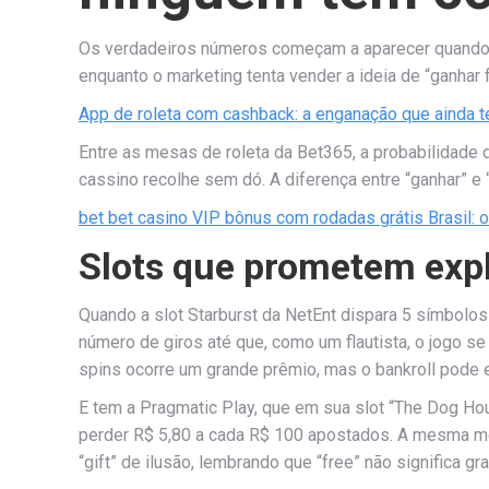
Os verdadeiros números começam a aparecer quando o 
enquanto o marketing tenta vender a ideia de “ganhar f
App de roleta com cashback: a enganação que ainda t
Entre as mesas de roleta da Bet365, a probabilidade
cassino recolhe sem dó. A diferença entre “ganhar” 
bet bet casino VIP bônus com rodadas grátis Brasil: 
Slots que prometem exp
Quando a slot Starburst da NetEnt dispara 5 símbolos
número de giros até que, como um flautista, o jogo se
spins ocorre um grande prêmio, mas o bankroll pode e
E tem a Pragmatic Play, que em sua slot “The Dog Hou
perder R$ 5,80 a cada R$ 100 apostados. A mesma mec
“gift” de ilusão, lembrando que “free” não significa gra