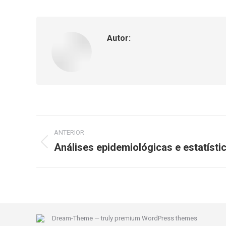
Autor:
ANTERIOR
Análises epidemiológicas e estatísti
Dream-Theme — truly
premium WordPress themes