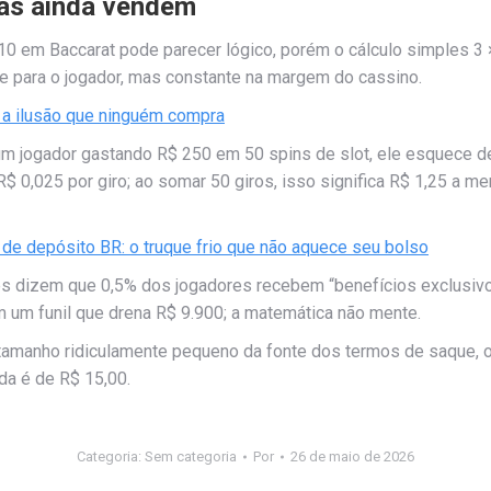
mas ainda vendem
0 em Baccarat pode parecer lógico, porém o cálculo simples 3 
te para o jogador, mas constante na margem do cassino.
: a ilusão que ninguém compra
 um jogador gastando R$ 250 em 50 spins de slot, ele esquece d
R$ 0,025 por giro; ao somar 50 giros, isso significa R$ 1,25 a m
de depósito BR: o truque frio que não aquece seu bolso
les dizem que 0,5% dos jogadores recebem “benefícios exclusivo
m um funil que drena R$ 9.900; a matemática não mente.
 o tamanho ridiculamente pequeno da fonte dos termos de saque, 
da é de R$ 15,00.
Categoria: Sem categoria
Por
26 de maio de 2026