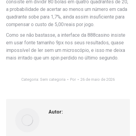
consiste em dividir 80 bolas em quatro quadrantes de 20,
a probabilidade de acertar ao menos um número em cada
quadrante sobe para 1,7%, ainda assim insuficiente para
compensar o custo de 5,00 reais por jogo.
Como se não bastasse, a interface da 888casino insiste
em usar fonte tamanho 9px nos seus resultados, quase
impossível de ler sem um microscópio, e isso me deixa
mais irritado que um spin perdido no último segundo.
Categoria: Sem categoria
Por
26 de maio de 2026
Autor: