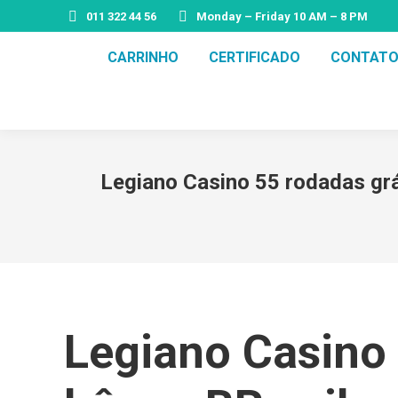
011 322 44 56
Monday – Friday 10 AM – 8 PM
CARRINHO
CERTIFICADO
CONTAT
Legiano Casino 55 rodadas grá
Legiano Casino 