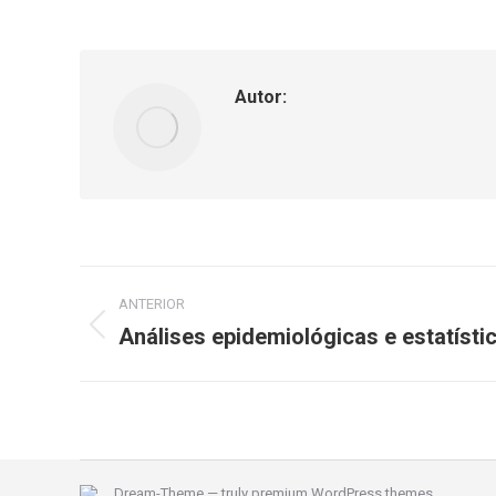
Autor:
ANTERIOR
Análises epidemiológicas e estatísti
Dream-Theme — truly
premium WordPress themes