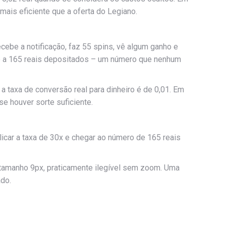
ais eficiente que a oferta do Legiano.
ecebe a notificação, faz 55 spins, vê algum ganho e
nte a 165 reais depositados – um número que nenhum
taxa de conversão real para dinheiro é de 0,01. Em
se houver sorte suficiente.
licar a taxa de 30x e chegar ao número de 165 reais
e tamanho 9px, praticamente ilegível sem zoom. Uma
do.