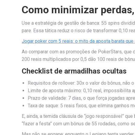
Como minimizar perdas
Use a estratégia de gestão de banca: 55 spins dividi
pare. Essa tática reduz o risco de transformar 0,10 r
Jogar poker com 5 reais: o mito da aposta barata que
Ao comparar com as promoções de PokerStars, que dão
200 reais multiplicados por 0,5 dão 100 reais de bônu
Checklist de armadilhas ocultas
Requisitos de rollover: 30x o valor do bônus, não o 
Limite de aposta máximo: 0,10 real, impossibilita a
Prazo de validade: 7 dias, o que força jogadas apr
Taxa de saque: 5 reais fixos, que elimina ganhos m
E, ainda, a temida cláusula de “jogo responsável” 
“fazer a festa” com um bônus de 55 rodadas, como s
Mas não se engane: enquanto o Legiano tenta vender a