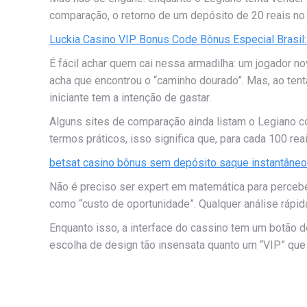
comparação, o retorno de um depósito de 20 reais no 
Luckia Casino VIP Bonus Code Bônus Especial Brasil
É fácil achar quem cai nessa armadilha: um jogador no
acha que encontrou o “caminho dourado”. Mas, ao ten
iniciante tem a intenção de gastar.
Alguns sites de comparação ainda listam o Legiano c
termos práticos, isso significa que, para cada 100 rea
betsat casino bônus sem depósito saque instantâneo 
Não é preciso ser expert em matemática para perceber 
como “custo de oportunidade”. Qualquer análise rápi
Enquanto isso, a interface do cassino tem um botão d
escolha de design tão insensata quanto um “VIP” qu