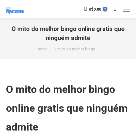
R$
0,00
0
O mito do melhor bingo online gratis que
ninguém admite
Você está aqui:
Início
O mito do melhor bingo…
O mito do melhor bingo
online gratis que ninguém
admite