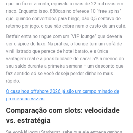
que, ao fazer a conta, equivale a mais de 22 mil reais em
risco. Enquanto isso, 888casino oferece 10 “free spins”
que, quando convertidos para bingo, dão 0,5 centavo de
retorno por jogo, o que não cobre nem o custo de um café.
Betfair entra no ringue com um “VIP lounge” que deveria
ser o ápice do luxo. Na prática, o lounge tem um sofá de
vinil listrado que parece de hotel barato, e a única
vantagem real é a possibilidade de sacar 5% a menos do
seu saldo durante a primeira semana – um desconto que
faz sentido só se você deseja perder dinheiro mais
rápido.
O cassinos offshore 2026 já são um campo minado de
promessas vazias
Comparação com slots: velocidade
vs. estratégia
Se você já jogou Starburst, sabe que ele entrega ganhos