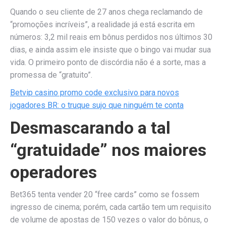
Quando o seu cliente de 27 anos chega reclamando de
“promoções incríveis”, a realidade já está escrita em
números: 3,2 mil reais em bônus perdidos nos últimos 30
dias, e ainda assim ele insiste que o bingo vai mudar sua
vida. O primeiro ponto de discórdia não é a sorte, mas a
promessa de “gratuito”.
Betvip casino promo code exclusivo para novos
jogadores BR: o truque sujo que ninguém te conta
Desmascarando a tal
“gratuidade” nos maiores
operadores
Bet365 tenta vender 20 “free cards” como se fossem
ingresso de cinema; porém, cada cartão tem um requisito
de volume de apostas de 150 vezes o valor do bônus, o