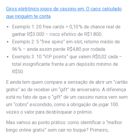
Giros eletrônico jogos de cassino em: O caos calculado
que ninguém te conta
Exemplo 1: 20 free cards = 0,10 % de chance real de
ganhar R$3.000 – risco efetivo de R$1.800.
Exemplo 2: 5 “free spins” em slot, retorno médio de
96 % – ainda assim perde R$4,80 por rodada.
Exemplo 3: 10 “VIP points” que valem R$0,02 cada –
total insignificante frente a um depósito mínimo de
R$50.
E ainda tem quem compare a sensação de abrir um “cartão
grátis” ao de receber um “gift” de aniversário. A diferença
está no fato de que o “gift” de um cassino nunca vem sem
um “cobro” escondido, como a obrigação de jogar 100
vezes o valor para desbloquear o prêmio.
Mas vamos ao ponto prático: como identificar o “melhor
bingo online gratis” sem cair no truque? Primeiro,