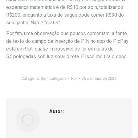
esperança matemática é de R$10 por spin, totalizando
R$200, enquanto a taxa de saque pode comer R$30 do
seu ganho. Não é “grátis”.
Por fim, uma observação que poucos comentam: a fonte
de texto do campo de inserção de PIN no app do PicPay
está em 9 pt, quase impossível de ler em telas de
5,5 polegadas sob luz solar direta. E isso me tira o sono.
Categoria: Sem categoria
Por
26 de maio de 2026
Autor: