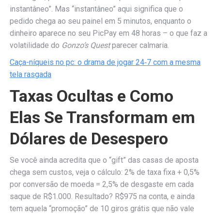
instantâneo”. Mas “instantâneo” aqui significa que o
pedido chega ao seu painel em 5 minutos, enquanto o
dinheiro aparece no seu PicPay em 48 horas – o que faz a
volatilidade do
Gonzo’s Quest
parecer calmaria.
Caça-níqueis no pc: o drama de jogar 24‑7 com a mesma
tela rasgada
Taxas Ocultas e Como
Elas Se Transformam em
Dólares de Desespero
Se você ainda acredita que o “gift” das casas de aposta
chega sem custos, veja o cálculo: 2% de taxa fixa + 0,5%
por conversão de moeda = 2,5% de desgaste em cada
saque de R$1.000. Resultado? R$975 na conta, e ainda
tem aquela “promoção” de 10 giros grátis que não vale