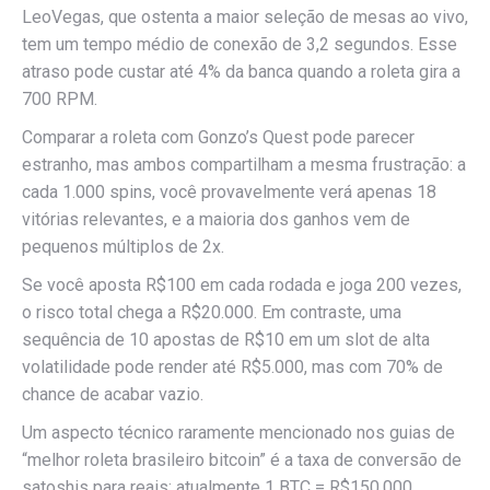
LeoVegas, que ostenta a maior seleção de mesas ao vivo,
tem um tempo médio de conexão de 3,2 segundos. Esse
atraso pode custar até 4% da banca quando a roleta gira a
700 RPM.
Comparar a roleta com Gonzo’s Quest pode parecer
estranho, mas ambos compartilham a mesma frustração: a
cada 1.000 spins, você provavelmente verá apenas 18
vitórias relevantes, e a maioria dos ganhos vem de
pequenos múltiplos de 2x.
Se você aposta R$100 em cada rodada e joga 200 vezes,
o risco total chega a R$20.000. Em contraste, uma
sequência de 10 apostas de R$10 em um slot de alta
volatilidade pode render até R$5.000, mas com 70% de
chance de acabar vazio.
Um aspecto técnico raramente mencionado nos guias de
“melhor roleta brasileiro bitcoin” é a taxa de conversão de
satoshis para reais: atualmente 1 BTC = R$150.000,