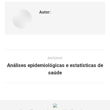
Autor:
ANTERIOR
Análises epidemiológicas e estatísticas de
saúde