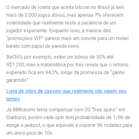
O mercado de roleta que aceita bitcoin no Brasil já tem
mais de 2.000 jogos ativos, mas apenas 7% oferecem
volatilidade que realmente teste a paciência de um
jogador experiente. Enquanto isso, a maioria das
“promoções VIP” parece mais um convite para um motel
barato com papel de parede novo.
Bet365, por exemplo, exibe um bônus de 50% até
R$1.200, mas a matemática por trás revela que o retorno
esperado fica em 94,3%, longe da promessa de “ganho
garantido”.
Lista de sites de cassino que realmente não valem seu
tempo
Já 888casino tenta compensar com 30 “free spins” em
Starburst, porém cada spin tem probabilidade de 1/96 de
atingir o jackpot, o que equivale a esperar 96 rodadas para
um único pico de 10x.