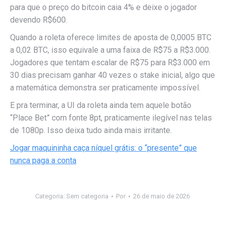
para que o preço do bitcoin caia 4% e deixe o jogador
devendo R$600.
Quando a roleta oferece limites de aposta de 0,0005 BTC
a 0,02 BTC, isso equivale a uma faixa de R$75 a R$3.000.
Jogadores que tentam escalar de R$75 para R$3.000 em
30 dias precisam ganhar 40 vezes o stake inicial, algo que
a matemática demonstra ser praticamente impossível.
E pra terminar, a UI da roleta ainda tem aquele botão
“Place Bet” com fonte 8pt, praticamente ilegível nas telas
de 1080p. Isso deixa tudo ainda mais irritante.
Jogar maquininha caça níquel grátis: o “presente” que
nunca paga a conta
Categoria: Sem categoria
Por
26 de maio de 2026