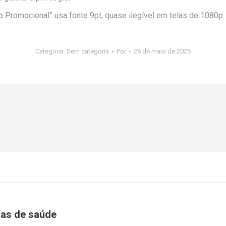
o Promocional” usa fonte 9pt, quase ilegível em telas de 1080p.
Categoria: Sem categoria
Por
26 de maio de 2026
cas de saúde