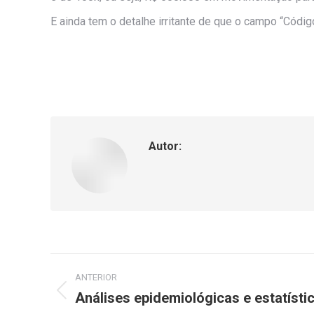
E ainda tem o detalhe irritante de que o campo “Códig
Autor:
ANTERIOR
Análises epidemiológicas e estatísti