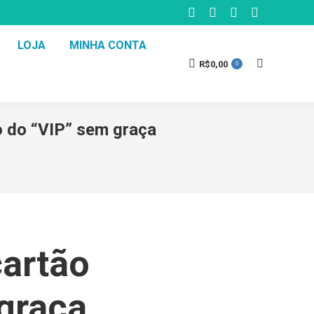
LOJA
MINHA CONTA
R$
0,00
0
o do “VIP” sem graça
cartão
 graça