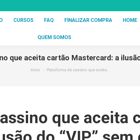
O
CURSOS
FAQ
FINALIZAR COMPRA
HOME
QUEM SOMOS
no que aceita cartão Mastercard: a ilusã
Você está aqui:
Início
Plataforma de cassino que aceita…
assino que aceita 
lusão do “VIP” sem