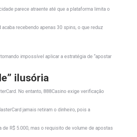
idade parece atraente até que a plataforma limita o
ad acaba recebendo apenas 30 spins, o que reduz
tornando impossível aplicar a estratégia de “apostar
” ilusória
erCard. No entanto, 888Casino exige verificação
terCard jamais retiram o dinheiro, pois a
a de R$ 5.000, mas o requisito de volume de apostas