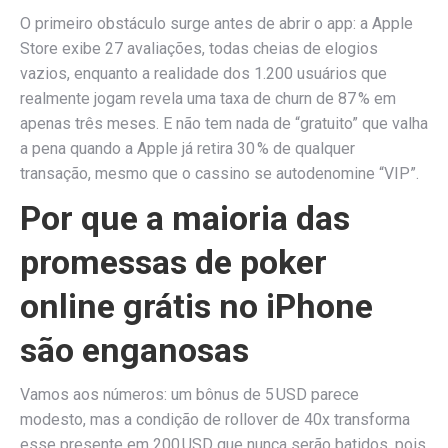
O primeiro obstáculo surge antes de abrir o app: a Apple
Store exibe 27 avaliações, todas cheias de elogios
vazios, enquanto a realidade dos 1.200 usuários que
realmente jogam revela uma taxa de churn de 87 % em
apenas três meses. E não tem nada de “gratuito” que valha
a pena quando a Apple já retira 30 % de qualquer
transação, mesmo que o cassino se autodenomine “VIP”.
Por que a maioria das
promessas de poker
online grátis no iPhone
são enganosas
Vamos aos números: um bônus de 5 USD parece
modesto, mas a condição de rollover de 40x transforma
esse presente em 200 USD que nunca serão batidos, pois