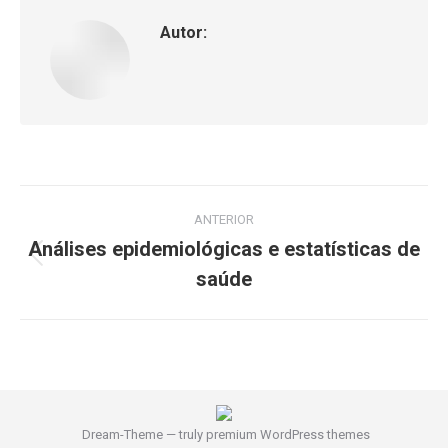
Autor:
ANTERIOR
Análises epidemiológicas e estatísticas de
saúde
Dream-Theme — truly
premium WordPress themes