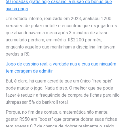
50 rodadas grátis hoje cassino: a ilusão do bônus que
nunca paga
Um estudo interno, realizado em 2023, analisou 1 200
sessões de poker mobile e encontrou que os jogadores
que abandonavam a mesa após 3 minutos de atraso
acumulado perdiam, em média, R$2 200 por mês,
enquanto aqueles que mantinham a disciplina limitavam
perdas a R0.
Jogo de cassino real: a verdade nua e crua que ninguém
tem coragem de admitir
But, é claro, há quem acredite que um único “free spin”
pode mudar o jogo. Nada disso. O melhor que se pode
fazer é reduzir a frequência de compra de fichas para não
ultrapassar 5% do bankroll total.
Porque, no fim das contas, a matemática não mente:
gastar R$50 em “boost” que promete dobrar suas fichas
tem apenas 0,7 de chance de dobrar realmente o saldo,