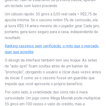
um teclado com luzes piscando.
Um cálculo rápido: 55 giros a 0,05 real cada = R$2,75 de
aposta mínima. Se o cassino retém 5% de comissão, ele
já lucra R$0,14 antes mesmo de o jogador girar. Cada giro,
portanto, gera lucro seguro para a casa, independente do
resultado.
Ranking cassinos sem verificação: o mito que o mercado
quer que acredite
O design da interface também tem seu truque. As setas
de “auto‑spin” ficam ocultas atrás de um banner de
“promoção”, obrigando o usuário a clicar duas vezes antes
de iniciar. É como se o cassino fosse um guardião que
impede que você aproveite o próprio benefício.
Por outro lado, a volatilidade das slots não é mera
curiosidade. Um jogo como Mega Moolah pode multiplicar
55 giros em 100 vezes o valor do crédito, mas a