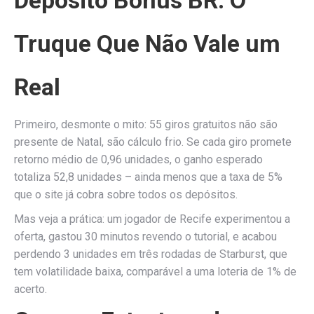
Depósito Bônus BR: O
Truque Que Não Vale um
Real
Primeiro, desmonte o mito: 55 giros gratuitos não são
presente de Natal, são cálculo frio. Se cada giro promete
retorno médio de 0,96 unidades, o ganho esperado
totaliza 52,8 unidades – ainda menos que a taxa de 5%
que o site já cobra sobre todos os depósitos.
Mas veja a prática: um jogador de Recife experimentou a
oferta, gastou 30 minutos revendo o tutorial, e acabou
perdendo 3 unidades em três rodadas de Starburst, que
tem volatilidade baixa, comparável a uma loteria de 1% de
acerto.