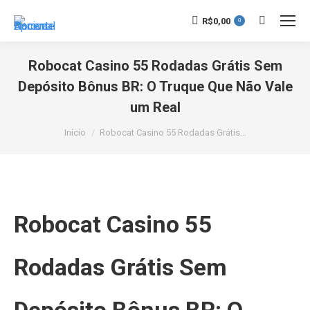
R$
0,00
0
Robocat Casino 55 Rodadas Grátis Sem
Depósito Bônus BR: O Truque Que Não Vale
um Real
Você está aqui:
Início
Robocat Casino 55 Rodadas Grátis…
Robocat Casino 55
Rodadas Grátis Sem