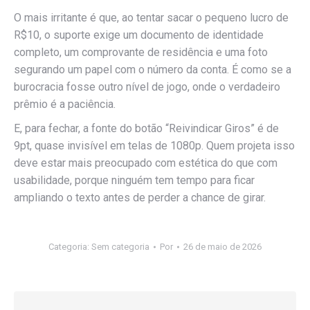
O mais irritante é que, ao tentar sacar o pequeno lucro de
R$10, o suporte exige um documento de identidade
completo, um comprovante de residência e uma foto
segurando um papel com o número da conta. É como se a
burocracia fosse outro nível de jogo, onde o verdadeiro
prêmio é a paciência.
E, para fechar, a fonte do botão “Reivindicar Giros” é de
9pt, quase invisível em telas de 1080p. Quem projeta isso
deve estar mais preocupado com estética do que com
usabilidade, porque ninguém tem tempo para ficar
ampliando o texto antes de perder a chance de girar.
Categoria: Sem categoria
Por
26 de maio de 2026