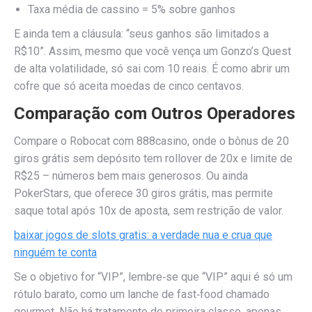
Taxa média de cassino = 5% sobre ganhos
E ainda tem a cláusula: “seus ganhos são limitados a
R$10”. Assim, mesmo que você vença um Gonzo’s Quest
de alta volatilidade, só sai com 10 reais. É como abrir um
cofre que só aceita moedas de cinco centavos.
Comparação com Outros Operadores
Compare o Robocat com 888casino, onde o bônus de 20
giros grátis sem depósito tem rollover de 20x e limite de
R$25 – números bem mais generosos. Ou ainda
PokerStars, que oferece 30 giros grátis, mas permite
saque total após 10x de aposta, sem restrição de valor.
baixar jogos de slots gratis: a verdade nua e crua que
ninguém te conta
Se o objetivo for “VIP”, lembre‑se que “VIP” aqui é só um
rótulo barato, como um lanche de fast‑food chamado
gourmet. Não há tratamento de primeira classe, apenas