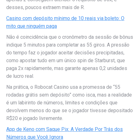
desses, poucos extraem mais de R.
Casino com depósito mínimo de 10 reais via boleto: O
mito que ninguém paga
Não é coincidência que o cronômetro da sessão de bônus
indique 5 minutos para completar as 55 giros. A pressão
do tempo faz o jogador aceitar decisões precipitadas,
como apostar tudo em um único spin de Starburst, que
paga 2x rapidamente, mas garante apenas 0,2 unidades
de lucro real.
Na prática, o Robocat Casino usa a promessa de “55
rodadas grátis sem depósito” como isca, mas a realidade
é um labirinto de números, limites e condições que
devolvem menos do que se o jogador tivesse depositado
R$20 e jogado livremente.
App de Keno com Saque Pix: A Verdade Por Trás dos
Números que Você Ignora