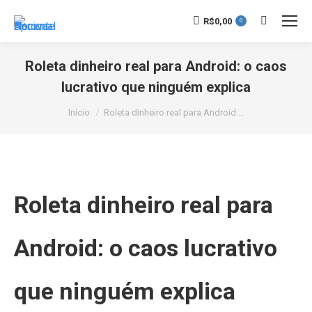
R$
0,00
0
Roleta dinheiro real para Android: o caos
lucrativo que ninguém explica
Você está aqui:
Início
Roleta dinheiro real para Android:…
Roleta dinheiro real para
Android: o caos lucrativo
que ninguém explica