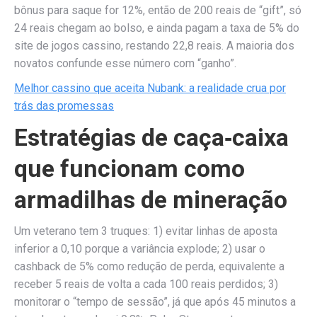
bônus para saque for 12%, então de 200 reais de “gift”, só
24 reais chegam ao bolso, e ainda pagam a taxa de 5% do
site de jogos cassino, restando 22,8 reais. A maioria dos
novatos confunde esse número com “ganho”.
Melhor cassino que aceita Nubank: a realidade crua por
trás das promessas
Estratégias de caça‑caixa
que funcionam como
armadilhas de mineração
Um veterano tem 3 truques: 1) evitar linhas de aposta
inferior a 0,10 porque a variância explode; 2) usar o
cashback de 5% como redução de perda, equivalente a
receber 5 reais de volta a cada 100 reais perdidos; 3)
monitorar o “tempo de sessão”, já que após 45 minutos a