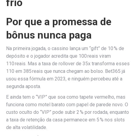
frio
Por que a promessa de
bônus nunca paga
Na primeira jogada, o cassino lança um “gift” de 10 % de
depósito e o jogador acredita que 100 reais viram
110 reais. Mas a taxa de rollover de 35x transforma esses
110 em 385 reais que nunca chegam ao bolso. Bet365 já
usou essa fórmula em 2023, e ninguém percebeu até a
segunda aposta.
E ainda tem o “VIP” que soa como tapete vermelho, mas
funciona como motel barato com papel de parede novo. O
custo oculto do “VIP” pode subir 2 % por rodada, enquanto
a taxa de retenção da casa permanece em 5 % nos slots
de alta volatilidade.