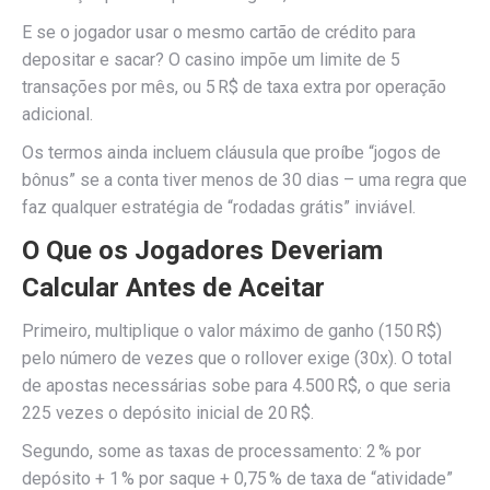
E se o jogador usar o mesmo cartão de crédito para
depositar e sacar? O casino impõe um limite de 5
transações por mês, ou 5 R$ de taxa extra por operação
adicional.
Os termos ainda incluem cláusula que proíbe “jogos de
bônus” se a conta tiver menos de 30 dias – uma regra que
faz qualquer estratégia de “rodadas grátis” inviável.
O Que os Jogadores Deveriam
Calcular Antes de Aceitar
Primeiro, multiplique o valor máximo de ganho (150 R$)
pelo número de vezes que o rollover exige (30x). O total
de apostas necessárias sobe para 4.500 R$, o que seria
225 vezes o depósito inicial de 20 R$.
Segundo, some as taxas de processamento: 2 % por
depósito + 1 % por saque + 0,75 % de taxa de “atividade”