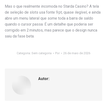
Mas o que realmente incomoda no Starda Casino? A tela
de seleção de slots usa fonte 9 pt, quase ilegível, e ainda
abre um menu lateral que some toda a barra de saldo
quando o cursor passa. É um detalhe que poderia ser
corrigido em 2 minutos, mas parece que o design nunca
saiu da fase beta.
Categoria: Sem categoria
Por
26 de maio de 2026
Autor: