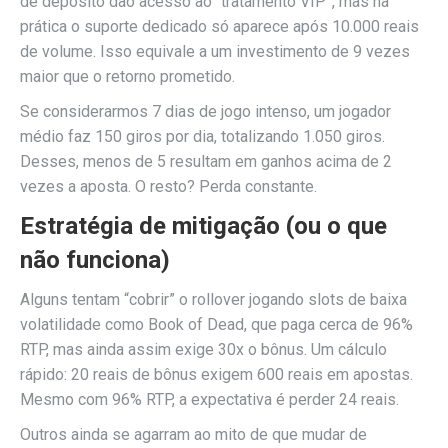
de depósito dão acesso ao “tratamento VIP”, mas na
prática o suporte dedicado só aparece após 10.000 reais
de volume. Isso equivale a um investimento de 9 vezes
maior que o retorno prometido.
Se considerarmos 7 dias de jogo intenso, um jogador
médio faz 150 giros por dia, totalizando 1.050 giros.
Desses, menos de 5 resultam em ganhos acima de 2
vezes a aposta. O resto? Perda constante.
Estratégia de mitigação (ou o que
não funciona)
Alguns tentam “cobrir” o rollover jogando slots de baixa
volatilidade como Book of Dead, que paga cerca de 96%
RTP, mas ainda assim exige 30x o bônus. Um cálculo
rápido: 20 reais de bônus exigem 600 reais em apostas.
Mesmo com 96% RTP, a expectativa é perder 24 reais.
Outros ainda se agarram ao mito de que mudar de