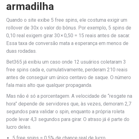
armadilha
Quando o site exibe 5 free spins, ele costuma exigir um
rollover de 30x o valor do bônus. Por exemplo, 5 spins de
0,10 real exigem girar 30 × 0,50 = 15 reais antes de sacar.
Essa taxa de conversão mata a esperança em menos de
duas rodadas.
Bet365 já exibiu um caso onde 12 usuários coletaram 3
free spins cada e, cumulativamente, perderam 210 reais
antes de conseguir um único centavo de saque. O número
fala mais alto que qualquer propaganda.
Mas não é só a porcentagem. A velocidade de “resgate na
hora” depende de servidores que, às vezes, demoram 2,7
segundos para validar o spin, enquanto a própria roleta
pode levar 4,3 segundos para girar. O atraso já é parte do
lucro deles.
5 free spins = 0,5% de chance real de lucro