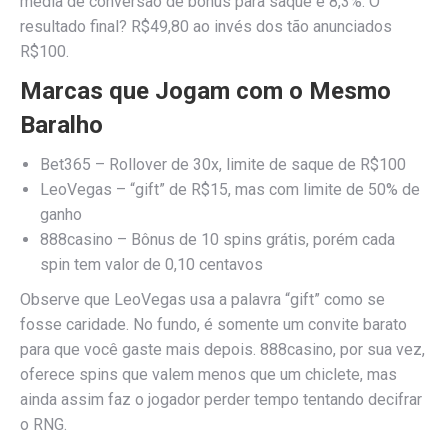
média de conversão de bônus para saque é 8,3%. O
resultado final? R$49,80 ao invés dos tão anunciados
R$100.
Marcas que Jogam com o Mesmo
Baralho
Bet365 – Rollover de 30x, limite de saque de R$100
LeoVegas – “gift” de R$15, mas com limite de 50% de
ganho
888casino – Bônus de 10 spins grátis, porém cada
spin tem valor de 0,10 centavos
Observe que LeoVegas usa a palavra “gift” como se
fosse caridade. No fundo, é somente um convite barato
para que você gaste mais depois. 888casino, por sua vez,
oferece spins que valem menos que um chiclete, mas
ainda assim faz o jogador perder tempo tentando decifrar
o RNG.