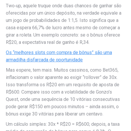
Two‑up, aquele truque onde duas chances de ganhar são
oferecidas por um único depósito, na verdade equivale a
um jogo de probabilidades de 1:1,5. Isto significa que a
casa espera 66,7% de lucro antes mesmo de começar a
girar a roleta. Um exemplo concreto: se o bônus oferece
R$20, a expectativa real de ganho é R,34.
Os “melhores slots com compra de bônus” são uma
armadilha disfarçada de oportunidade
Mas espere, tem mais. Muitos cassinos, como Bet365,
inflacionam o valor aparente ao exigir “rollover” de 30x.
Isso transforma os R$20 em um requisito de aposta de
R$600. Compare isso com a volatilidade de Gonzo’s
Quest, onde uma sequência de 10 vitórias consecutivas
pode gerar R$150 em poucos minutos – ainda assim, o
bônus exige 30 vitórias para liberar um centavo.
Um cálculo simples: 30x * R$20 = R$600; depois, a taxa