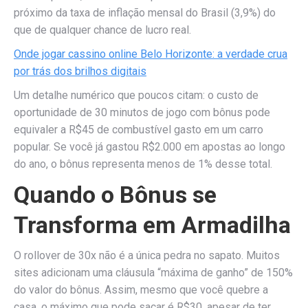
próximo da taxa de inflação mensal do Brasil (3,9%) do
que de qualquer chance de lucro real.
Onde jogar cassino online Belo Horizonte: a verdade crua
por trás dos brilhos digitais
Um detalhe numérico que poucos citam: o custo de
oportunidade de 30 minutos de jogo com bônus pode
equivaler a R$45 de combustível gasto em um carro
popular. Se você já gastou R$2.000 em apostas ao longo
do ano, o bônus representa menos de 1% desse total.
Quando o Bônus se
Transforma em Armadilha
O rollover de 30x não é a única pedra no sapato. Muitos
sites adicionam uma cláusula “máxima de ganho” de 150%
do valor do bônus. Assim, mesmo que você quebre a
casa, o máximo que pode sacar é R$30, apesar de ter