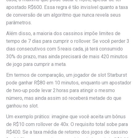
apostado R$600. Essa regra é tão invisível quanto a taxa
de conversão de um algoritmo que nunca revela seus
parâmetros.
Além disso, a maioria dos cassinos impõe limites de
tempo de 7 dias para cumprir o rollover. Se você perder 3
dias consecutivos com 5 reais cada, já terá consumido
30% do prazo, mas ainda precisará de mais 420 minutos
de jogo para cumprir a meta.
Em termos de comparação, um jogador de slot Starburst
pode ganhar R$80 em 10 minutos, enquanto um apostador
de two‑up pode levar 2 horas para atingir o mesmo
número, mas ainda assim só receberá metade do que
ganhou no slot.
Um exemplo prático: imagine que você aceita um bônus
de R$10 com rollover de 40x. O requisito total sobe para
R$400. Se a taxa média de retorno dos jogos de cassino